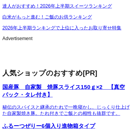
達人がおすすめ！2026年上半期スイーツランキング
白米がもっと進む！ご飯のお供ランキング
2026年上半期ランキングで上位に入ったお取り寄せ特集
Advertisement
人気ショップのおすすめ
[PR]
国産豚 自家製 焼豚スライス150ｇ×2 【真空
パック・タレ付き】
秘伝のスパイスと継承のたれで一晩寝かし、じっくり仕上げ
た自家製焼き豚。たれ付きでご飯との相性も抜群です。
ふるーつぜりー6個入り進物箱タイプ