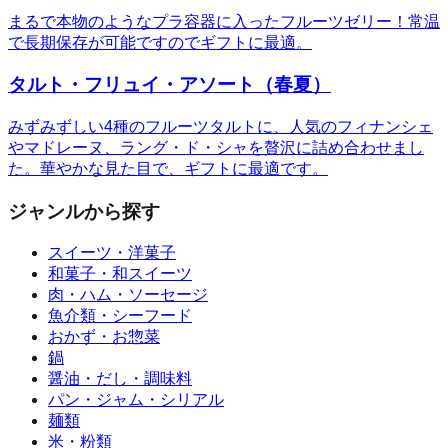
まるで本物のようなプラ容器に入ったフルーツゼリー！常温
で長期保存が可能ですのでギフトに最適。
タルト・フリュイ・アソート（春夏）
みずみずしい4種のフルーツタルトに、人気のフィナンシェ
やマドレーヌ、ラング・ド・シャを贅沢に詰め合わせまし
た。華やかな見た目で、ギフトに最適です。
ジャンルから探す
スイーツ・洋菓子
和菓子・和スイーツ
肉・ハム・ソーセージ
魚介類・シーフード
おかず・お惣菜
鍋
醤油・だし・調味料
パン・ジャム・シリアル
麺類
米・粉類