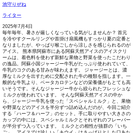
池守りぜね
ライター
2025年7月4日
毎年毎年、暑さが厳しくなっている気がしませんか？ 首元
を冷やすクールリングや首掛け扇風機もすっかり夏の定番と
なりましたが、やっぱり喉ごしから涼しさを感じられるのが
アイス。 熊本県阿蘇市にある阿蘇天然アイスのアイスクリ
ームは、着色料を使わず新鮮な果物と野菜を使ったこだわり
の逸品。阿蘇小国ジャージー牛乳がたっぷり使われていて、
牛乳のコクのある甘みが味わえます。 ジャージーとは、濃
厚なミルクを出すために交配された牛の種類を指します。一
般的な牛乳より、ベータカロテンなどの栄養価がもとても高
いそうです。そんなジャージー牛から絞られたフレッシュな
ミルクが使われています。 そんな阿蘇天然アイスの中か
ら、ジャージー牛乳を使った「スペシャルミルク」と、果物
や野菜などのアイスを半分ずつ詰め込んだのが、今回ご紹介
する「ハーフ＆ハーフ」のセット。手に取りやすい大きさの
カップの中には、スペシャルミルクとそれぞれのフレーバー
が半分ずつ入っています。 ミルクとの相性が抜群の「いち
ご」、アイスでは珍しい「キウイ」はさっぱりとした口あた