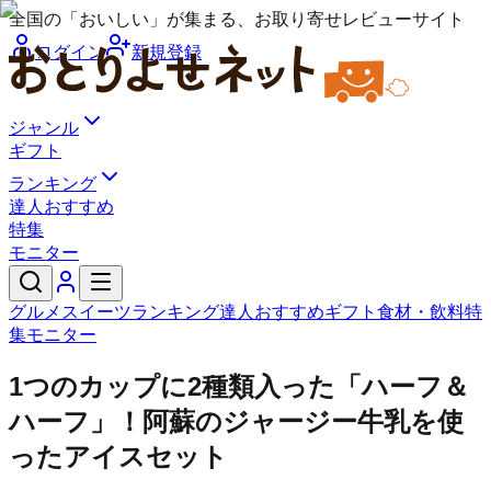
全国の「おいしい」が集まる、お取り寄せレビューサイト
ログイン
新規登録
ジャンル
ギフト
ランキング
達人おすすめ
特集
モニター
グルメ
スイーツ
ランキング
達人おすすめ
ギフト
食材・飲料
特
集
モニター
1つのカップに2種類入った「ハーフ＆
ハーフ」！阿蘇のジャージー牛乳を使
ったアイスセット