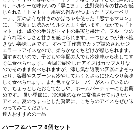
り、ヘルシーな味わいの「黒ごま」、生野菜特有の甘みが感
じられる「トマト」、果実の旨みがつまった「ブルーベリ
ー」、栗のような甘さのかぼちゃを使った「恋するマロン」
に、「抹茶」は渋みがミルクとよく合います。なかでも「ト
マト」は、成分の半分がトマトの果実と果汁で、フルーツの
ような瑞々しさと甘さを感じられます。一つひとつが食べ飽
きない美味しさです。 すべて手作業でカップ詰めされたジ
ェラートアイスなので、柔らかなくちどけが感じられます。
固すぎないので、子どもや年配の人でも冷凍庫から出してす
ぐに食べられます。 今回ご紹介したアイスはカップ入りな
のでそのまま食べられますが、涼し気な透明の容器によそっ
たり、容器やスプーンも冷やしておくとさらにひんやり美味
しく食べられます。また色々なフレーバーが入っているの
で、ちょっとしたおもてなしや、ホームパーティーにもお薦
めです。 暑い季節に、冷凍庫のなかに常備させておきたい
アイス。夏のちょっとした贅沢に、こちらのアイスをぜひ味
わってみてください。
達人おすすめの一品
ハーフ＆ハーフ 8個セット