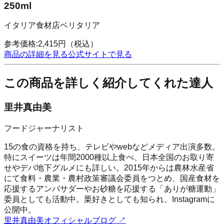
250ml
イタリア食材店ベリタリア
参考価格:
2,415
円
（税込）
商品の詳細を見る
公式サイトで見る
この商品を詳しく紹介してくれた達人
里井真由美
フードジャーナリスト
15の食の資格を持ち、テレビやwebなどメディア出演多数。
特にスイーツは年間2000種以上食べ、日本全国のお取り寄
せやデパ地下グルメにも詳しい。2015年からは農林水産省
にて食料・農業・農村政策審議会委員をつとめ、国産食材を
応援するアンバサダーやお砂糖を応援する「ありが糖運動」
委員としても活動中。栗好きとしても知られ、Instagramに
公開中。
里井真由美オフィシャルブログ
↗