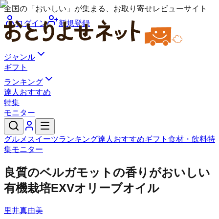
全国の「おいしい」が集まる、お取り寄せレビューサイト
ログイン
新規登録
ジャンル
ギフト
ランキング
達人おすすめ
特集
モニター
グルメ
スイーツ
ランキング
達人おすすめ
ギフト
食材・飲料
特
集
モニター
良質のベルガモットの香りがおいしい
有機栽培EXVオリーブオイル
里井真由美