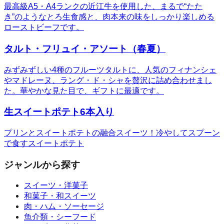
最高級A5・A4ランクの近江牛を使用した、まるで“たた
き”のようなとろ生食感と、肉本来の味をしっかり楽しめる
ローストビーフです。
タルト・フリュイ・アソート（春夏）
みずみずしい4種のフルーツタルトに、人気のフィナンシェ
やマドレーヌ、ラング・ド・シャを贅沢に詰め合わせまし
た。華やかな見た目で、ギフトに最適です。
生スイートポテト6本入り
プリンとスイートポテトの融合スイーツ！冷やしてスプーン
で食すスイートポテト
ジャンルから探す
スイーツ・洋菓子
和菓子・和スイーツ
肉・ハム・ソーセージ
魚介類・シーフード