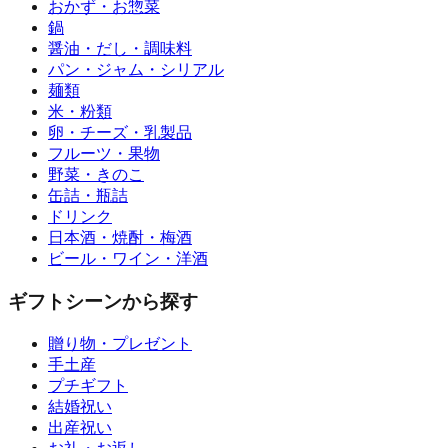
おかず・お惣菜
鍋
醤油・だし・調味料
パン・ジャム・シリアル
麺類
米・粉類
卵・チーズ・乳製品
フルーツ・果物
野菜・きのこ
缶詰・瓶詰
ドリンク
日本酒・焼酎・梅酒
ビール・ワイン・洋酒
ギフトシーンから探す
贈り物・プレゼント
手土産
プチギフト
結婚祝い
出産祝い