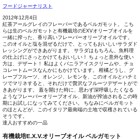
フードジャーナリスト
2012年12月4日
紅茶アールグレイのフレーバーであるベルガモット。 こち
らは生のベルガモットと有機栽培のEXVオリーブオイルを
一緒に搾った、香り高いフレーバーオリーブオイルです。
このオイルと塩を混ぜるだけで、とってもおいしいサラダド
レッシングができあがります。 サラダはもちろん、魚料理
の仕上げにさっとかけてもおいしい！ ちょっと意外な使い
方は、デザート！ 私はよくバニラアイスクリームや、チョ
コレートムースなんかにもかけています。 柑橘どうし、グ
レープフルーツ、オレンジ、レモンを、このオイルとハチミ
ツでマリネすると、それだけで贅沢なフルーツデザートがで
きあがります。 蓋を開けた時に、思わず深呼吸したくなる
ようなフレーバーオリーブオイル、新油が搾油されるこの時
期にお試しになってみてください。 ちなみにベルガモット
のほとんどが、このイタリア最南端の土地で収穫されている
そうです。
達人おすすめの一品
有機栽培E.X.V.オリーブオイル ベルガモット