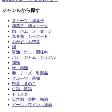
ジャンルから探す
スイーツ・洋菓子
和菓子・和スイーツ
肉・ハム・ソーセージ
魚介類・シーフード
おかず・お惣菜
鍋
醤油・だし・調味料
パン・ジャム・シリアル
麺類
米・粉類
卵・チーズ・乳製品
フルーツ・果物
野菜・きのこ
缶詰・瓶詰
ドリンク
日本酒・焼酎・梅酒
ビール・ワイン・洋酒