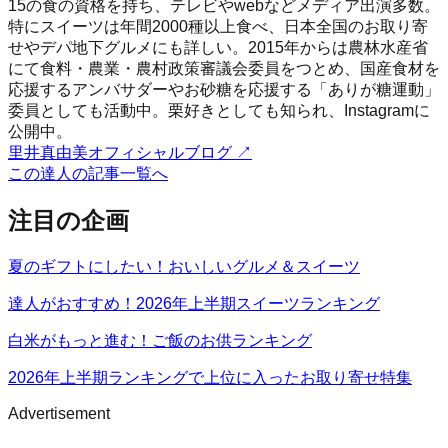
15の食の資格を持ち、テレビやwebなどメディア出演多数。
特にスイーツは年間2000種以上食べ、日本全国のお取り寄
せやデパ地下グルメにも詳しい。2015年からは農林水産省
にて食料・農業・農村政策審議会委員をつとめ、国産食材を
応援するアンバサダーやお砂糖を応援する「ありが糖運動」
委員としても活動中。栗好きとしても知られ、Instagramに
公開中。
里井真由美オフィシャルブログ
↗
この達人の記事一覧へ
注目の企画
夏のギフトにしたい！おいしいグルメ＆スイーツ
達人がおすすめ！2026年上半期スイーツランキング
白米がもっと進む！ご飯のお供ランキング
2026年上半期ランキングで上位に入ったお取り寄せ特集
Advertisement