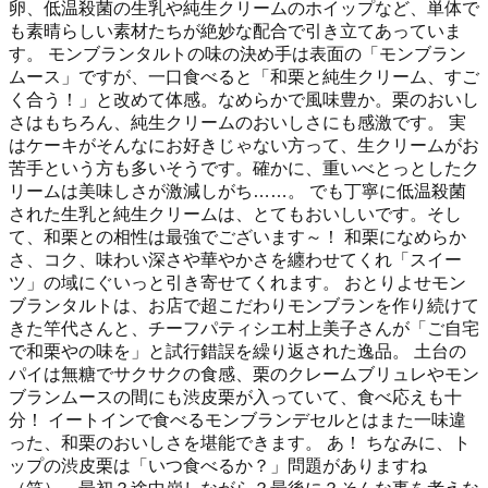
卵、低温殺菌の生乳や純生クリームのホイップなど、単体で
も素晴らしい素材たちが絶妙な配合で引き立てあっていま
す。 モンブランタルトの味の決め手は表面の「モンブラン
ムース」ですが、一口食べると「和栗と純生クリーム、すご
く合う！」と改めて体感。なめらかで風味豊か。栗のおいし
さはもちろん、純生クリームのおいしさにも感激です。 実
はケーキがそんなにお好きじゃない方って、生クリームがお
苦手という方も多いそうです。確かに、重いべとっとしたク
リームは美味しさが激減しがち……。 でも丁寧に低温殺菌
された生乳と純生クリームは、とてもおいしいです。そし
て、和栗との相性は最強でございます～！ 和栗になめらか
さ、コク、味わい深さや華やかさを纏わせてくれ「スイー
ツ」の域にぐいっと引き寄せてくれます。 おとりよせモン
ブランタルトは、お店で超こだわりモンブランを作り続けて
きた竿代さんと、チーフパティシエ村上美子さんが「ご自宅
で和栗やの味を」と試行錯誤を繰り返された逸品。 土台の
パイは無糖でサクサクの食感、栗のクレームブリュレやモン
ブランムースの間にも渋皮栗が入っていて、食べ応えも十
分！ イートインで食べるモンブランデセルとはまた一味違
った、和栗のおいしさを堪能できます。 あ！ ちなみに、ト
ップの渋皮栗は「いつ食べるか？」問題がありますね