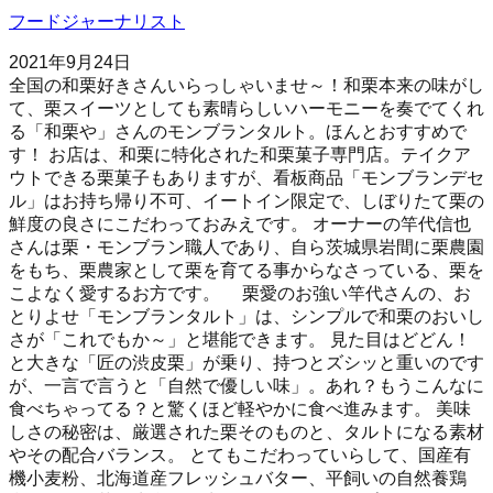
フードジャーナリスト
2021年9月24日
全国の和栗好きさんいらっしゃいませ～！和栗本来の味がし
て、栗スイーツとしても素晴らしいハーモニーを奏でてくれ
る「和栗や」さんのモンブランタルト。ほんとおすすめで
す！ お店は、和栗に特化された和栗菓子専門店。テイクア
ウトできる栗菓子もありますが、看板商品「モンブランデセ
ル」はお持ち帰り不可、イートイン限定で、しぼりたて栗の
鮮度の良さにこだわっておみえです。 オーナーの竿代信也
さんは栗・モンブラン職人であり、自ら茨城県岩間に栗農園
をもち、栗農家として栗を育てる事からなさっている、栗を
こよなく愛するお方です。 栗愛のお強い竿代さんの、お
とりよせ「モンブランタルト」は、シンプルで和栗のおいし
さが「これでもか～」と堪能できます。 見た目はどどん！
と大きな「匠の渋皮栗」が乗り、持つとズシッと重いのです
が、一言で言うと「自然で優しい味」。あれ？もうこんなに
食べちゃってる？と驚くほど軽やかに食べ進みます。 美味
しさの秘密は、厳選された栗そのものと、タルトになる素材
やその配合バランス。 とてもこだわっていらして、国産有
機小麦粉、北海道産フレッシュバター、平飼いの自然養鶏