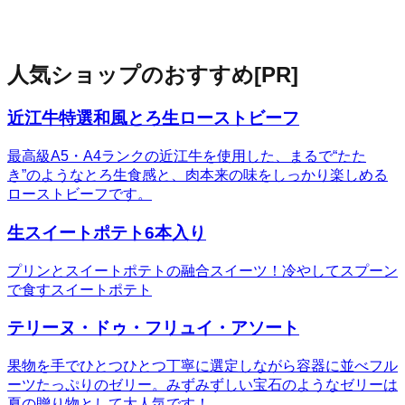
人気ショップのおすすめ
[PR]
近江牛特選和風とろ生ローストビーフ
最高級A5・A4ランクの近江牛を使用した、まるで“たた
き”のようなとろ生食感と、肉本来の味をしっかり楽しめる
ローストビーフです。
生スイートポテト6本入り
プリンとスイートポテトの融合スイーツ！冷やしてスプーン
で食すスイートポテト
テリーヌ・ドゥ・フリュイ・アソート
果物を手でひとつひとつ丁寧に選定しながら容器に並べフル
ーツたっぷりのゼリー。みずみずしい宝石のようなゼリーは
夏の贈り物として大人気です！