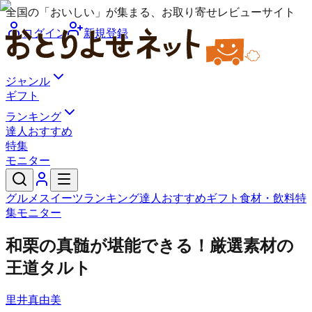
全国の「おいしい」が集まる、お取り寄せレビューサイト
ログイン
新規登録
ジャンル
ギフト
ランキング
達人おすすめ
特集
モニター
グルメ
スイーツ
ランキング
達人おすすめ
ギフト
食材・飲料
特
集
モニター
和栗の真髄が堪能できる！厳選素材の
王道タルト
里井真由美