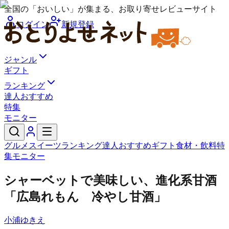
全国の「おいしい」が集まる、お取り寄せレビューサイト
ログイン
新規登録
ジャンル
ギフト
ランキング
達人おすすめ
特集
モニター
グルメ
スイーツ
ランキング
達人おすすめ
ギフト
食材・飲料
特
集
モニター
シャーベットで美味しい、進化系甘酒
「広島れもん 冷やし甘酒」
小浦ゆきえ