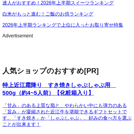
達人がおすすめ！2026年上半期スイーツランキング
白米がもっと進む！ご飯のお供ランキング
2026年上半期ランキングで上位に入ったお取り寄せ特集
Advertisement
人気ショップのおすすめ
[PR]
特上近江霜降り すき焼きしゃぶしゃぶ用
500g（約4~5人前）【化粧箱入り】
「甘み」のある上質な脂と、やわらかい中にも弾力のある
「旨み」が凝縮された近江牛を堪能できるギフトセットで
す。「すき焼き」か「しゃぶしゃぶ」、好みの食べ方を選ぶ
ことが出来ます！