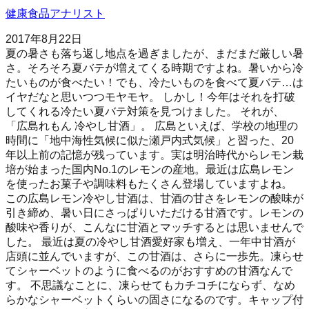
健康食品アナリスト
2017年8月22日
夏の暑さも落ち返し地点を過ぎましたが、まだまだ厳しい暑
さ。そろそろ夏バテが増えてくる時期ですよね。暑いから冷
たいものが食べたい！でも、冷たいものを食べて夏バテ…は
イヤだなと思いつつモヤモヤ。 しかし！今年はそれを打破
してくれる冷たい夏バテ対策を見つけました。 それが、
「広島れもん 冷やし甘酒」。 広島といえば、学校の地理の
時間に「地中海性気候に似た瀬戸内式気候」と習った、20
年以上前の記憶が残っています。実は明治時代からレモン栽
培が始まった国内No.1のレモンの産地。最近は広島レモン
を使ったお菓子や調味料もたくさん登場していますよね。
この広島レモン冷やし甘酒は、甘酒の甘さをレモンの酸味が
引き締め、暑い日にさっぱりいただける甘酒です。レモンの
酸味や香りが、こんなに甘酒とマッチするとは思いませんで
した。 最近は夏の冷やし甘酒愛好家も増え、一年中甘酒が
店頭に並んでいますが、この甘酒は、さらに一歩先。凍らせ
てシャーベットのように食べるのがおすすめの甘酒なんで
す。 不思議なことに、凍らせてもカチコチにならず、なめ
らかなシャーベットくらいの固さになるのです。キャップ付