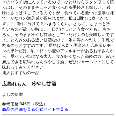
きのパウチ袋に入っているので、ひとりならフタを取って絞
り出し、そのままチュッと食べられる手軽さも嬉しい。 後
味はさっぱりしているのですが、食べている最中は濃厚な味
で、かなりの満足感が得られます。私は1回では食べきれ
ず、2～3回に分けて食べきるくらい。さらに、ちょっと冷
たいものが欲しい時に、一口だけ…という食べ方も。 もち
ろん、そのまま冷やし甘酒としていただくのも美味しいです
よ。とろみのある濃い甘酒なので、氷を浮かべたり、牛乳で
割るのもおすすめです。 原料は米麹・国産米と広島産レモ
ンの果汁だけ。乳・卵・小麦のアレルギーがあるお子さんか
ら、夏バテが気になる大人、食が細くなった高齢の方、皆が
満足できる広島れもん冷やし甘酒。ぜひシャーベットにして
味わってみてください。
達人おすすめの一品
広島れもん 冷やし甘酒
よしの味噌
参考価格:
346
円
（税込）
商品の詳細を見る
公式サイトで見る