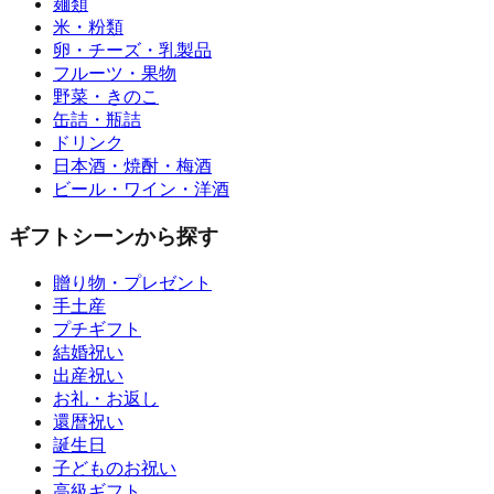
麺類
米・粉類
卵・チーズ・乳製品
フルーツ・果物
野菜・きのこ
缶詰・瓶詰
ドリンク
日本酒・焼酎・梅酒
ビール・ワイン・洋酒
ギフトシーンから探す
贈り物・プレゼント
手土産
プチギフト
結婚祝い
出産祝い
お礼・お返し
還暦祝い
誕生日
子どものお祝い
高級ギフト