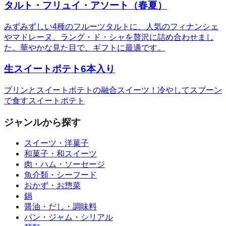
タルト・フリュイ・アソート（春夏）
みずみずしい4種のフルーツタルトに、人気のフィナンシェ
やマドレーヌ、ラング・ド・シャを贅沢に詰め合わせまし
た。華やかな見た目で、ギフトに最適です。
生スイートポテト6本入り
プリンとスイートポテトの融合スイーツ！冷やしてスプーン
で食すスイートポテト
ジャンルから探す
スイーツ・洋菓子
和菓子・和スイーツ
肉・ハム・ソーセージ
魚介類・シーフード
おかず・お惣菜
鍋
醤油・だし・調味料
パン・ジャム・シリアル