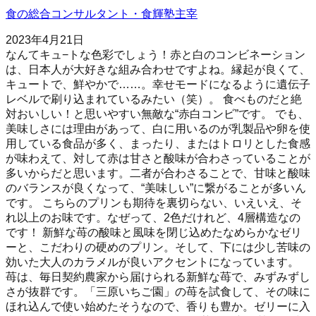
食の総合コンサルタント・食輝塾主宰
2023年4月21日
なんてキュ−トな色彩でしょう！赤と白のコンビネーション
は、日本人が大好きな組み合わせですよね。縁起が良くて、
キュートで、鮮やかで……。幸せモードになるように遺伝子
レベルで刷り込まれているみたい（笑）。 食べものだと絶
対おいしい！と思いやすい無敵な“赤白コンビ”です。 でも、
美味しさには理由があって、白に用いるのが乳製品や卵を使
用している食品が多く、まったり、またはトロリとした食感
が味わえて、対して赤は甘さと酸味が合わさっていることが
多いからだと思います。二者が合わさることで、甘味と酸味
のバランスが良くなって、“美味しい”に繋がることが多いん
です。 こちらのプリンも期待を裏切らない、いえいえ、そ
れ以上のお味です。なぜって、2色だけれど、4層構造なの
です！ 新鮮な苺の酸味と風味を閉じ込めたなめらかなゼリ
ーと、こだわりの硬めのプリン。そして、下には少し苦味の
効いた大人のカラメルが良いアクセントになっています。
苺は、毎日契約農家から届けられる新鮮な苺で、みずみずし
さが抜群です。「三原いちご園」の苺を試食して、その味に
ほれ込んで使い始めたそうなので、香りも豊か。ゼリーに入