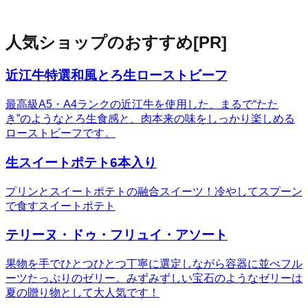
人気ショップのおすすめ
[PR]
近江牛特選和風とろ生ローストビーフ
最高級A5・A4ランクの近江牛を使用した、まるで“たた
き”のようなとろ生食感と、肉本来の味をしっかり楽しめる
ローストビーフです。
生スイートポテト6本入り
プリンとスイートポテトの融合スイーツ！冷やしてスプーン
で食すスイートポテト
テリーヌ・ドゥ・フリュイ・アソート
果物を手でひとつひとつ丁寧に選定しながら容器に並べフル
ーツたっぷりのゼリー。みずみずしい宝石のようなゼリーは
夏の贈り物として大人気です！