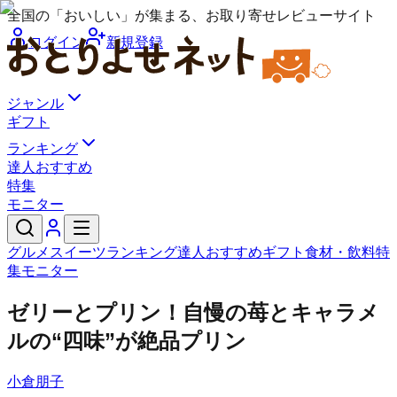
全国の「おいしい」が集まる、お取り寄せレビューサイト
ログイン
新規登録
ジャンル
ギフト
ランキング
達人おすすめ
特集
モニター
グルメ
スイーツ
ランキング
達人おすすめ
ギフト
食材・飲料
特
集
モニター
ゼリーとプリン！自慢の苺とキャラメ
ルの“四味”が絶品プリン
小倉朋子