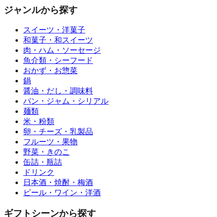
ジャンルから探す
スイーツ・洋菓子
和菓子・和スイーツ
肉・ハム・ソーセージ
魚介類・シーフード
おかず・お惣菜
鍋
醤油・だし・調味料
パン・ジャム・シリアル
麺類
米・粉類
卵・チーズ・乳製品
フルーツ・果物
野菜・きのこ
缶詰・瓶詰
ドリンク
日本酒・焼酎・梅酒
ビール・ワイン・洋酒
ギフトシーンから探す