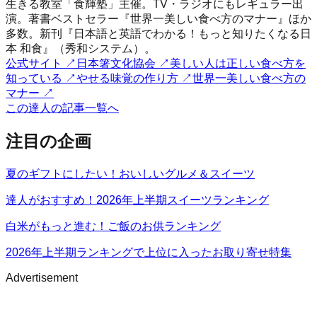
生きる教室「食輝塾」主催。TV・ラジオにもレギュラー出
演。著書ベストセラー『世界一美しい食べ方のマナー』ほか
多数。新刊『日本語と英語でわかる！もっと知りたくなる日
本 和食』（秀和システム）。
公式サイト
↗
日本箸文化協会
↗
美しい人は正しい食べ方を
知っている
↗
やせる味覚の作り方
↗
世界一美しい食べ方の
マナー
↗
この達人の記事一覧へ
注目の企画
夏のギフトにしたい！おいしいグルメ＆スイーツ
達人がおすすめ！2026年上半期スイーツランキング
白米がもっと進む！ご飯のお供ランキング
2026年上半期ランキングで上位に入ったお取り寄せ特集
Advertisement