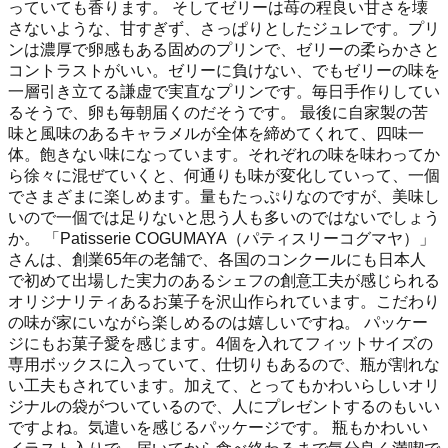
っていても香ります。 そしてゼリーは苺の程良い甘さを壊
さないような、甘すぎず、さっぱりとしたジュレです。プリ
ンは濃厚で卵感もある固めのプリンで、ゼリーの柔らかさと
コントラストがいい。ゼリーに負けない、でもゼリーの味を
一層引き立てる謙虚で実直なプリンです。毎日手作りしてい
るそうで、卵も毎朝届くのだそうです。 最後に自家製の苦
味と風味のあるキャラメルが全体を締めてくれて、四味一
体。飽きない味になっています。それぞれの味を味わってか
ら徐々に混ぜていくと、何通りも味が変化していって、一個
でさまざまに楽しめます。量もたっぷりなのですが、美味し
いので一個では足りないと思う人も多いのではないでしょう
か。 「Patisserie COGUMAYA（パティスリーコグマヤ）」
さんは、創業65年の老舗で、各国のコンクールにも日本人
で初めて出場した実力のあるシェフの創意工夫が感じられる
オリジナリティあるお菓子を沢山作られています。こだわり
の味が家にいながら楽しめるのは嬉しいですね。 パッケー
ジにもお菓子愛を感じます。4個を入れてフィットサイズの
専用ボックスに入っていて、仕切りもあるので、瓶が割れな
い工夫もされています。加えて、とってもかわいらしいオリ
ジナルの袋がついているので、人にプレゼントするのもいい
ですよね。気遣いを感じるパッケージです。 瓶もかわいい