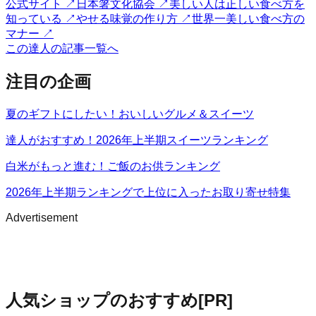
公式サイト
↗
日本箸文化協会
↗
美しい人は正しい食べ方を
知っている
↗
やせる味覚の作り方
↗
世界一美しい食べ方の
マナー
↗
この達人の記事一覧へ
注目の企画
夏のギフトにしたい！おいしいグルメ＆スイーツ
達人がおすすめ！2026年上半期スイーツランキング
白米がもっと進む！ご飯のお供ランキング
2026年上半期ランキングで上位に入ったお取り寄せ特集
Advertisement
人気ショップのおすすめ
[PR]