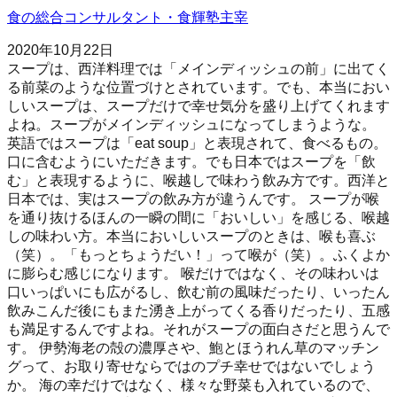
食の総合コンサルタント・食輝塾主宰
2020年10月22日
スープは、西洋料理では「メインディッシュの前」に出てく
る前菜のような位置づけとされています。でも、本当におい
しいスープは、スープだけで幸せ気分を盛り上げてくれます
よね。スープがメインディッシュになってしまうような。
英語ではスープは「eat soup」と表現されて、食べるもの。
口に含むようにいただきます。でも日本ではスープを「飲
む」と表現するように、喉越しで味わう飲み方です。西洋と
日本では、実はスープの飲み方が違うんです。 スープが喉
を通り抜けるほんの一瞬の間に「おいしい」を感じる、喉越
しの味わい方。本当においしいスープのときは、喉も喜ぶ
（笑）。「もっとちょうだい！」って喉が（笑）。ふくよか
に膨らむ感じになります。 喉だけではなく、その味わいは
口いっぱいにも広がるし、飲む前の風味だったり、いったん
飲みこんだ後にもまた湧き上がってくる香りだったり、五感
も満足するんですよね。それがスープの面白さだと思うんで
す。 伊勢海老の殻の濃厚さや、鮑とほうれん草のマッチン
グって、お取り寄せならではのプチ幸せではないでしょう
か。 海の幸だけではなく、様々な野菜も入れているので、