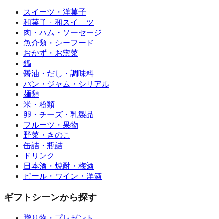
スイーツ・洋菓子
和菓子・和スイーツ
肉・ハム・ソーセージ
魚介類・シーフード
おかず・お惣菜
鍋
醤油・だし・調味料
パン・ジャム・シリアル
麺類
米・粉類
卵・チーズ・乳製品
フルーツ・果物
野菜・きのこ
缶詰・瓶詰
ドリンク
日本酒・焼酎・梅酒
ビール・ワイン・洋酒
ギフトシーンから探す
贈り物・プレゼント