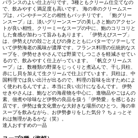
バランスのよい仕上がりです。3種ともクリーム仕立てなの
で、飲みやすく満足度も高いです。 海の幸のクリームスー
プは、パンやチーズとの相性もバッチリです。 「鮑グリー
ンスープ」は、淡いグリーンスープの美しさと鮑のアクセン
トが良い相性。クリーミーなスープの中に、鮑のコリコリと
した食感が加わって旨みもあります。 「伊勢えびスープ」
は、伊勢えびの殻ごとえびの身とともにバターでソテーして
いて伊勢海老の風味が濃厚です。フランス料理の伝統的なス
ープを、伊勢せきやさんでは野菜でしつこさを軽減させてい
るので、飲みやすく仕上がっています。 「帆立クリームス
ープ」は、数種類の野菜をじっくりと煮込んで、干し貝柱、
赤にし貝を加えて生クリームで仕上げています。貝柱は、中
国料理では良い出汁が出るので、料理の旨味を出すためによ
く使われるんですよ。本当に良い出汁になるんです。 伊勢
せきやさんは、鮑などの海産物を中心に、進物品やごはんの
素、佃煮や珍味など伊勢の良品を扱う「伊勢愛」を感じるお
店です。伊勢は食文化豊かな大好きな場所のひとつ。海の幸
スープを飲みながら、お伊勢参りをした気分？ ちょっとそ
れは無理があるかな（笑）。
達人おすすめの一品