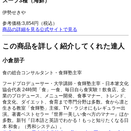
スープ3種（海鮮）
伊勢せきや
参考価格:
3,854
円
（税込）
商品の詳細を見る
公式サイトで見る
この商品を詳しく紹介してくれた達人
小倉朋子
食の総合コンサルタント・食輝塾主宰
フードプロデューサー・大学講師・食輝塾主宰・日本箸文化
協会代表 24時間「食」一食、毎日自ら食実験！飲食店、企
業のプロデュース、メニュー開発、食事マナー、トレンド、
食文化、ダイエット、食育まで専門分野は多数。食から凛と
生きる教室「食輝塾」主催。TV・ラジオにもレギュラー出
演。著書ベストセラー『世界一美しい食べ方のマナー』ほか
多数。新刊『日本語と英語でわかる！もっと知りたくなる日
本 和食』（秀和システム）。