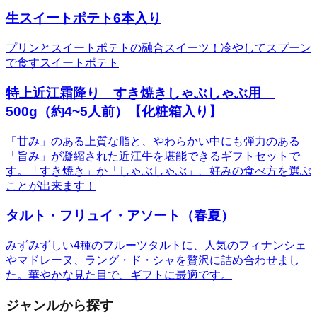
生スイートポテト6本入り
プリンとスイートポテトの融合スイーツ！冷やしてスプーン
で食すスイートポテト
特上近江霜降り すき焼きしゃぶしゃぶ用
500g（約4~5人前）【化粧箱入り】
「甘み」のある上質な脂と、やわらかい中にも弾力のある
「旨み」が凝縮された近江牛を堪能できるギフトセットで
す。「すき焼き」か「しゃぶしゃぶ」、好みの食べ方を選ぶ
ことが出来ます！
タルト・フリュイ・アソート（春夏）
みずみずしい4種のフルーツタルトに、人気のフィナンシェ
やマドレーヌ、ラング・ド・シャを贅沢に詰め合わせまし
た。華やかな見た目で、ギフトに最適です。
ジャンルから探す