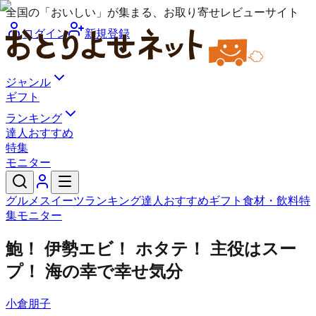
全国の「おいしい」が集まる、お取り寄せレビューサイト
ログイン
新規登録
ジャンル
ギフト
ランキング
達人おすすめ
特集
モニター
グルメ
スイーツ
ランキング
達人おすすめ
ギフト
食材・飲料
特
集
モニター
鮑！ 伊勢エビ！ ホタテ！ 主役はスー
プ！ 海の幸で幸せ気分
小倉朋子