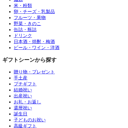
米・粉類
卵・チーズ・乳製品
フルーツ・果物
野菜・きのこ
缶詰・瓶詰
ドリンク
日本酒・焼酎・梅酒
ビール・ワイン・洋酒
ギフトシーンから探す
贈り物・プレゼント
手土産
プチギフト
結婚祝い
出産祝い
お礼・お返し
還暦祝い
誕生日
子どものお祝い
高級ギフト