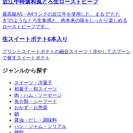
近江牛特選和風とろ生ローストビーフ
最高級A5・A4ランクの近江牛を使用した、まるで“たた
き”のようなとろ生食感と、肉本来の味をしっかり楽しめる
ローストビーフです。
生スイートポテト6本入り
プリンとスイートポテトの融合スイーツ！冷やしてスプーン
で食すスイートポテト
ジャンルから探す
スイーツ・洋菓子
和菓子・和スイーツ
肉・ハム・ソーセージ
魚介類・シーフード
おかず・お惣菜
鍋
醤油・だし・調味料
パン・ジャム・シリアル
麺類