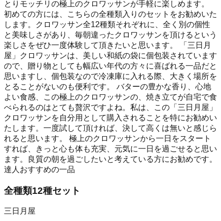
とりモッチリの極上のクロワッサンが手軽に楽しめます。
初めての方には、こちらの全種類入りのセットをお勧めいた
します。クロワッサン全12種類それぞれに、全く別の個性
と美味しさがあり、毎朝違ったクロワッサンを頂けるという
楽しさをぜひ一度体験して頂きたいと思います。 「三日月
屋」クロワッサンは、美しい和紙の袋に個包装されています
ので、贈り物としても幅広い年代の方々に喜ばれる一品だと
思いますし、個包装なので冷凍庫に入れる際、大きく場所を
とることがないのも便利です。 バターの豊かな香り、心地
よい食感、この極上のクロワッサンの、焼き立てが自宅で食
べられるのはとても贅沢ですよね。私は、この「三日月屋」
クロワッサンを自分用として購入されることを特にお勧めい
たします。一度試して頂ければ、決して高くは無いと感じら
れると思います。 極上のクロワッサンから一日をスタート
すれば、きっと心も体も充実、元気に一日を過ごせると思い
ます。良質の朝を過ごしたいと考えている方にお勧めです。
達人おすすめの一品
全種類12種セット
三日月屋