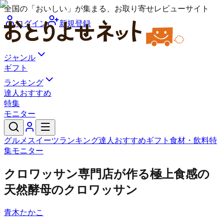
全国の「おいしい」が集まる、お取り寄せレビューサイト
ログイン
新規登録
ジャンル
ギフト
ランキング
達人おすすめ
特集
モニター
グルメ
スイーツ
ランキング
達人おすすめ
ギフト
食材・飲料
特
集
モニター
クロワッサン専門店が作る極上食感の
天然酵母のクロワッサン
青木たかこ