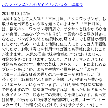
パンとパン屋さんのガイド「パンスタ」編集長
2015年10月27日
福岡土産として大人気の「三日月屋」のクロワッサンが、お
取り寄せ出来るという事を知っていますか？ 「三日月屋」
は、福岡のクロワッサン専門店で、サクサクと軽やかで心地
よい食感、上品なバターの香りが、一度食べると病み付きに
なると、パン好きの間でも評判のお店です。でも店舗が福岡
にしかないため、いままで他県に住む人にとっては入手困難
でしたが、お取り寄せを利用すれば誰でも手軽に楽しむこと
が出来ます。 人気の理由は味や食感だけではありません。
種類の多さにもあります。なんと、クロワッサンだけで12
種類もあるのです。生地の美味しさをストレートに楽しめる
プレーンをはじめ、よもぎ生地で小豆を包んだ「よもぎ」、
バターと上品な紅茶の香りのハーモニーが素晴らしい「紅
茶」など、12種類どれも個性と美味しさが詰まった豊かな
バリエーションになっています。 お取り寄せでは冷凍状態
で届きますので、冷凍庫で保管すれば、食べたい日の食べた
いタイミングで、焼きたての美味しさを楽しめます。食べ方
は簡単、90分から120分ほど自然解凍した後、オーブントー
スターで1、2分軽く焼くだけで、外はサクサク、中はしっ