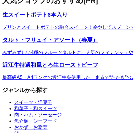
人気ショップのおすすめ
[PR]
生スイートポテト6本入り
プリンとスイートポテトの融合スイーツ！冷やしてスプーン
タルト・フリュイ・アソート（春夏）
みずみずしい4種のフルーツタルトに、人気のフィナンシェ
近江牛特選和風とろ生ローストビーフ
最高級A5・A4ランクの近江牛を使用した、まるで“たたき
ジャンルから探す
スイーツ・洋菓子
和菓子・和スイーツ
肉・ハム・ソーセージ
魚介類・シーフード
おかず・お惣菜