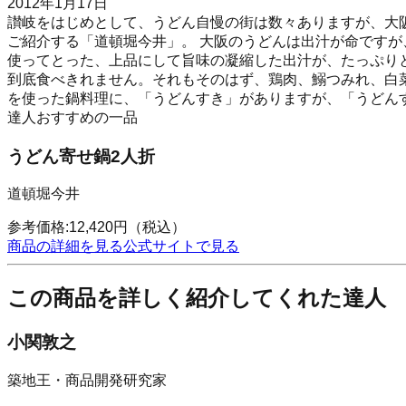
2012年1月17日
讃岐をはじめとして、うどん自慢の街は数々ありますが、大
ご紹介する「道頓堀今井」。 大阪のうどんは出汁が命ですが
使ってとった、上品にして旨味の凝縮した出汁が、たっぷりと
到底食べきれません。それもそのはず、鶏肉、鰯つみれ、白
を使った鍋料理に、「うどんすき」がありますが、「うどん
達人おすすめの一品
うどん寄せ鍋2人折
道頓堀今井
参考価格:
12,420
円
（税込）
商品の詳細を見る
公式サイトで見る
この商品を詳しく紹介してくれた達人
小関敦之
築地王・商品開発研究家