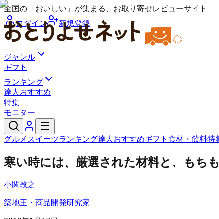
全国の「おいしい」が集まる、お取り寄せレビューサイト
ログイン
新規登録
ジャンル
ギフト
ランキング
達人おすすめ
特集
モニター
グルメ
スイーツ
ランキング
達人おすすめ
ギフト
食材・飲料
特
寒い時には、厳選された材料と、もち
小関敦之
築地王・商品開発研究家