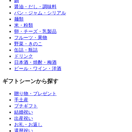
鍋
醤油・だし・調味料
パン・ジャム・シリアル
麺類
米・粉類
卵・チーズ・乳製品
フルーツ・果物
野菜・きのこ
缶詰・瓶詰
ドリンク
日本酒・焼酎・梅酒
ビール・ワイン・洋酒
ギフトシーンから探す
贈り物・プレゼント
手土産
プチギフト
結婚祝い
出産祝い
お礼・お返し
還暦祝い