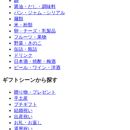
鍋
醤油・だし・調味料
パン・ジャム・シリアル
麺類
米・粉類
卵・チーズ・乳製品
フルーツ・果物
野菜・きのこ
缶詰・瓶詰
ドリンク
日本酒・焼酎・梅酒
ビール・ワイン・洋酒
ギフトシーンから探す
贈り物・プレゼント
手土産
プチギフト
結婚祝い
出産祝い
お礼・お返し
還暦祝い