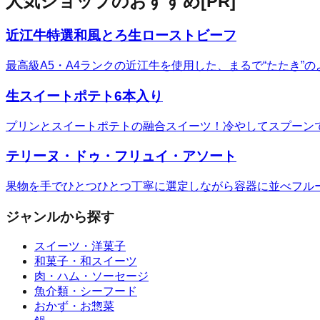
人気ショップのおすすめ
[PR]
近江牛特選和風とろ生ローストビーフ
最高級A5・A4ランクの近江牛を使用した、まるで“たたき
生スイートポテト6本入り
プリンとスイートポテトの融合スイーツ！冷やしてスプーン
テリーヌ・ドゥ・フリュイ・アソート
果物を手でひとつひとつ丁寧に選定しながら容器に並べフル
ジャンルから探す
スイーツ・洋菓子
和菓子・和スイーツ
肉・ハム・ソーセージ
魚介類・シーフード
おかず・お惣菜