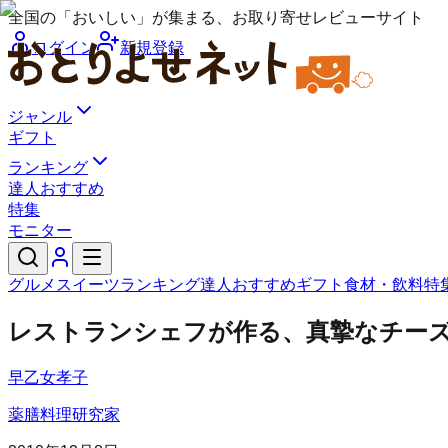
全国の「おいしい」が集まる、お取り寄せレビューサイト
ログイン
新規登録
ジャンル
ギフト
ランキング
達人おすすめ
特集
モニター
グルメ
スイーツ
ランキング
達人おすすめ
ギフト
食材・飲料
特
レストランシェフが作る、真摯なチー
早乙女孝子
薬膳料理研究家