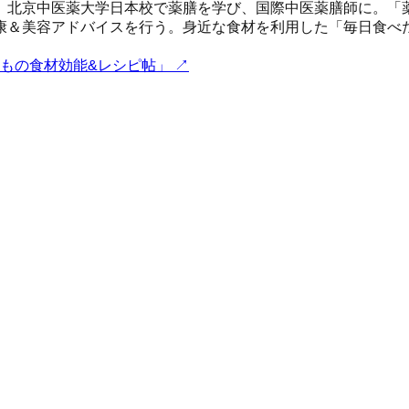
、北京中医薬大学日本校で薬膳を学び、国際中医薬膳師に。「
康＆美容アドバイスを行う。身近な食材を利用した「毎日食べ
つもの食材効能&レシピ帖」
↗