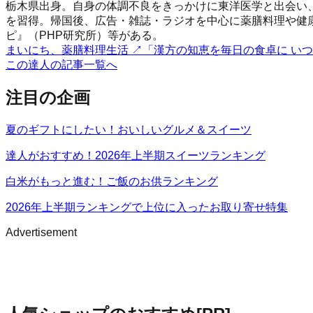
栃木県出身。自身の体調不良をきっかけに東洋医学と出会い
を習得。帰国後、広告・雑誌・ラジオを中心に薬膳料理や健
ピ』（PHP研究所）等がある。
まいにち、薬膳料理生活
↗
「漢方の知恵を毎日の食卓に い
この達人の記事一覧へ
注目の企画
夏のギフトにしたい！おいしいグルメ＆スイーツ
達人がおすすめ！2026年上半期スイーツランキング
白米がもっと進む！ご飯のお供ランキング
2026年上半期ランキングで上位に入ったお取り寄せ特集
Advertisement