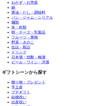
おかず・お惣菜
鍋
醤油・だし・調味料
パン・ジャム・シリアル
麺類
米・粉類
卵・チーズ・乳製品
フルーツ・果物
野菜・きのこ
缶詰・瓶詰
ドリンク
日本酒・焼酎・梅酒
ビール・ワイン・洋酒
ギフトシーンから探す
贈り物・プレゼント
手土産
プチギフト
結婚祝い
出産祝い