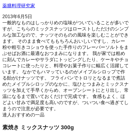
薬膳料理研究家
2013年6月5日
一般的なものはしっかりめの塩味がついていることが多いで
すが、こちらのミックスナッツはローストしただけのシンプ
ルな加工なので、ナッツそのものの風味を楽しむことができ
ます。 そのまま食べてももちろんおいしいですし、カレー
粉や粗引きコショウを使った手作りのフレーバーソルトをま
ぶせばお酒に最適なおつまみになります。 我が家では粗め
に刻んでカレーやサラダにトッピングしたり、ケーキやチョ
コレートに使ったりと、料理やお菓子作りに幅広く活躍して
います。 なかでもハマッているのがメイプルシロップで作
る飴がけナッツです。 フライパンでトロリとなるまで煮詰
めたメイプルシロップのなかに、塩ひとつまみとミックスナ
ッツを加えて手早くからめ、オーブンシートにとり出し、常
温になるまで置いておくだけで完成です。 食感もよく、ほ
どよい甘みで満足度も高いのですが、ついつい食べ過ぎてし
まうので注意が必要です。
達人おすすめの一品
素焼き ミックスナッツ 300g