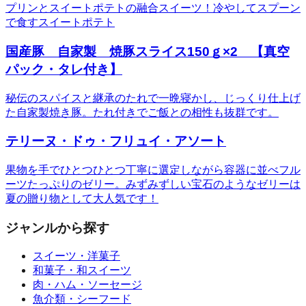
プリンとスイートポテトの融合スイーツ！冷やしてスプーン
で食すスイートポテト
国産豚 自家製 焼豚スライス150ｇ×2 【真空
パック・タレ付き】
秘伝のスパイスと継承のたれで一晩寝かし、じっくり仕上げ
た自家製焼き豚。たれ付きでご飯との相性も抜群です。
テリーヌ・ドゥ・フリュイ・アソート
果物を手でひとつひとつ丁寧に選定しながら容器に並べフル
ーツたっぷりのゼリー。みずみずしい宝石のようなゼリーは
夏の贈り物として大人気です！
ジャンルから探す
スイーツ・洋菓子
和菓子・和スイーツ
肉・ハム・ソーセージ
魚介類・シーフード