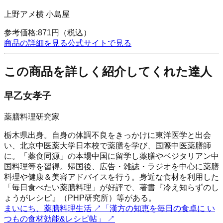
上野アメ横 小島屋
参考価格:
871
円
（税込）
商品の詳細を見る
公式サイトで見る
この商品を詳しく紹介してくれた達人
早乙女孝子
薬膳料理研究家
栃木県出身。自身の体調不良をきっかけに東洋医学と出会
い、北京中医薬大学日本校で薬膳を学び、国際中医薬膳師
に。「薬食同源」の本場中国に留学し薬膳やベジタリアン中
国料理等を習得。帰国後、広告・雑誌・ラジオを中心に薬膳
料理や健康＆美容アドバイスを行う。身近な食材を利用した
「毎日食べたい薬膳料理」が好評で、著書『冷え知らずのし
ょうがレシピ』（PHP研究所）等がある。
まいにち、薬膳料理生活
↗
「漢方の知恵を毎日の食卓に い
つもの食材効能&レシピ帖」
↗