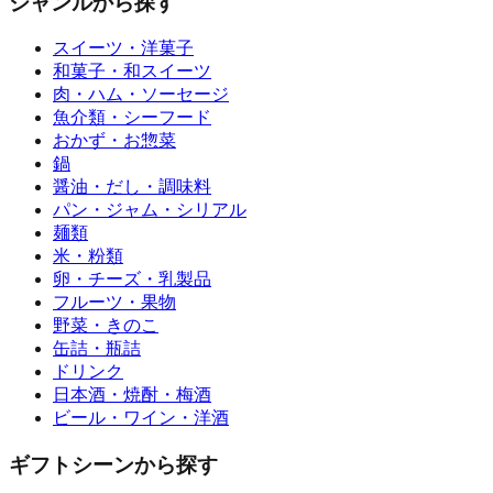
ジャンルから探す
スイーツ・洋菓子
和菓子・和スイーツ
肉・ハム・ソーセージ
魚介類・シーフード
おかず・お惣菜
鍋
醤油・だし・調味料
パン・ジャム・シリアル
麺類
米・粉類
卵・チーズ・乳製品
フルーツ・果物
野菜・きのこ
缶詰・瓶詰
ドリンク
日本酒・焼酎・梅酒
ビール・ワイン・洋酒
ギフトシーンから探す