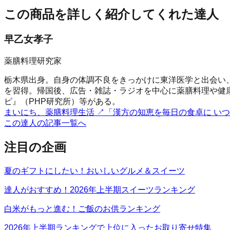
この商品を詳しく紹介してくれた達人
早乙女孝子
薬膳料理研究家
栃木県出身。自身の体調不良をきっかけに東洋医学と出会い
を習得。帰国後、広告・雑誌・ラジオを中心に薬膳料理や健
ピ』（PHP研究所）等がある。
まいにち、薬膳料理生活
↗
「漢方の知恵を毎日の食卓に い
この達人の記事一覧へ
注目の企画
夏のギフトにしたい！おいしいグルメ＆スイーツ
達人がおすすめ！2026年上半期スイーツランキング
白米がもっと進む！ご飯のお供ランキング
2026年上半期ランキングで上位に入ったお取り寄せ特集