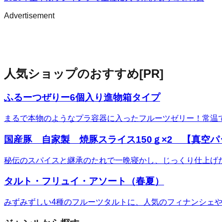
Advertisement
人気ショップのおすすめ
[PR]
ふるーつぜりー6個入り進物箱タイプ
まるで本物のようなプラ容器に入ったフルーツゼリー！常温
国産豚 自家製 焼豚スライス150ｇ×2 【真空
秘伝のスパイスと継承のたれで一晩寝かし、じっくり仕上げ
タルト・フリュイ・アソート（春夏）
みずみずしい4種のフルーツタルトに、人気のフィナンシェ