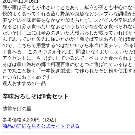
2017年11月16日
我が家は子どもが小さいこともあり、献立が子ども中心にな
較的よく食べてくれる蒸し野菜や焼魚などシンプルな調理が
姜などの香味野菜をなかなか加えられず。スパイスや辛味の
なると自分が食べたいなぁというものがなかなか食べられな
たいそば！上には辛みのきいた大根おろしが載っていればサイ
んて思っていた矢先に届いたのが「新そば辛味おろしそば8食」
ので、こちらで用意するのはないいから本当に楽チン。 作る
ぐ食べる。 この３つさえ守れば、間違いなくおいしくいただ
アクセントに。さっぱりしているので、ペロッと食べられま
そばは農山漁村の郷土料理百選のひとつに選ばれているほど、
まで丸ごと挽く「一本挽き製法」で作られたそば粉を使用す
たい方におすすめです。
達人おすすめの一品
辛味おろしそば8食セット
越前そばの里
参考価格:
4,200
円
（税込）
商品の詳細を見る
公式サイトで見る