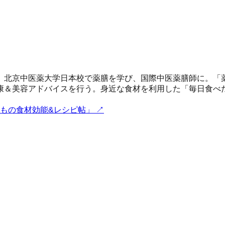
、北京中医薬大学日本校で薬膳を学び、国際中医薬膳師に。「
康＆美容アドバイスを行う。身近な食材を利用した「毎日食べ
つもの食材効能&レシピ帖」
↗