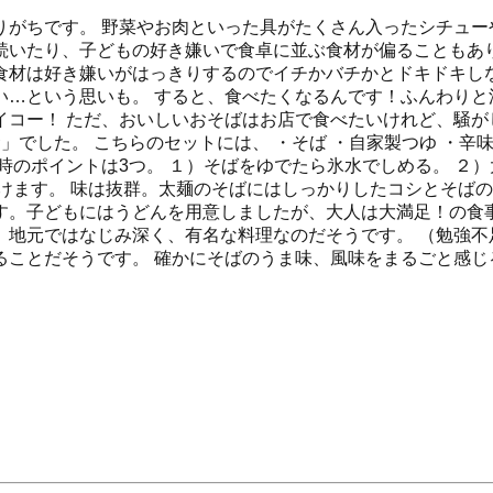
りがちです。 野菜やお肉といった具がたくさん入ったシチュー
続いたり、子どもの好き嫌いで食卓に並ぶ食材が偏ることもあり
食材は好き嫌いがはっきりするのでイチかバチかとドキドキしな
い…という思いも。 すると、食べたくなるんです！ふんわりと
コー！ ただ、おいしいおそばはお店で食べたいけれど、騒が
でした。 こちらのセットには、 ・そば ・自家製つゆ ・辛味
時のポイントは3つ。 １）そばをゆでたら氷水でしめる。 ２
けます。 味は抜群。太麺のそばにはしっかりしたコシとそば
す。子どもにはうどんを用意しましたが、大人は大満足！の食事
地元ではなじみ深く、有名な料理なのだそうです。 （勉強不
ることだそうです。 確かにそばのうま味、風味をまるごと感じ