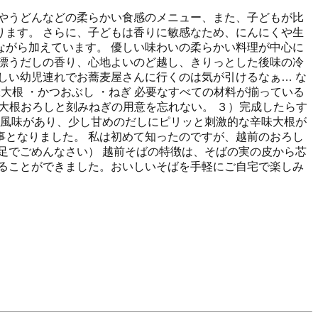
やうどんなどの柔らかい食感のメニュー、また、子どもが比
ます。 さらに、子どもは香りに敏感なため、にんにくや生
がら加えています。 優しい味わいの柔らかい料理が中心に
漂うだしの香り、心地よいのど越し、きりっとした後味の冷
しい幼児連れでお蕎麦屋さんに行くのは気が引けるなぁ… な
大根 ・かつおぶし ・ねぎ 必要なすべての材料が揃っている
）大根おろしと刻みねぎの用意を忘れない。 ３）完成したらす
の風味があり、少し甘めのだしにピリッと刺激的な辛味大根が
となりました。 私は初めて知ったのですが、越前のおろし
足でごめんなさい） 越前そばの特徴は、そばの実の皮から芯
ることができました。おいしいそばを手軽にご自宅で楽しみ