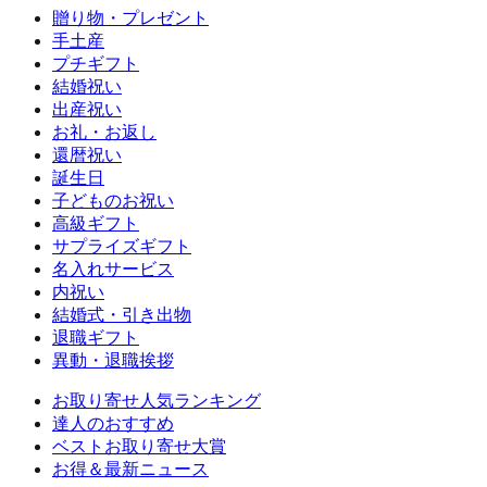
贈り物・プレゼント
手土産
プチギフト
結婚祝い
出産祝い
お礼・お返し
還暦祝い
誕生日
子どものお祝い
高級ギフト
サプライズギフト
名入れサービス
内祝い
結婚式・引き出物
退職ギフト
異動・退職挨拶
お取り寄せ人気ランキング
達人のおすすめ
ベストお取り寄せ大賞
お得＆最新ニュース