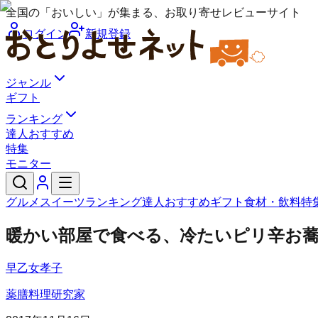
全国の「おいしい」が集まる、お取り寄せレビューサイト
ログイン
新規登録
ジャンル
ギフト
ランキング
達人おすすめ
特集
モニター
グルメ
スイーツ
ランキング
達人おすすめ
ギフト
食材・飲料
特
暖かい部屋で食べる、冷たいピリ辛お
早乙女孝子
薬膳料理研究家