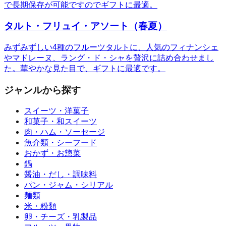
で長期保存が可能ですのでギフトに最適。
タルト・フリュイ・アソート（春夏）
みずみずしい4種のフルーツタルトに、人気のフィナンシェ
やマドレーヌ、ラング・ド・シャを贅沢に詰め合わせまし
た。華やかな見た目で、ギフトに最適です。
ジャンルから探す
スイーツ・洋菓子
和菓子・和スイーツ
肉・ハム・ソーセージ
魚介類・シーフード
おかず・お惣菜
鍋
醤油・だし・調味料
パン・ジャム・シリアル
麺類
米・粉類
卵・チーズ・乳製品