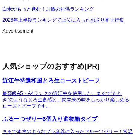
白米がもっと進む！ご飯のお供ランキング
2026年上半期ランキングで上位に入ったお取り寄せ特集
Advertisement
人気ショップのおすすめ
[PR]
近江牛特選和風とろ生ローストビーフ
最高級A5・A4ランクの近江牛を使用した、まるで“たた
き”のようなとろ生食感と、肉本来の味をしっかり楽しめる
ローストビーフです。
ふるーつぜりー6個入り進物箱タイプ
まるで本物のようなプラ容器に入ったフルーツゼリー！常温