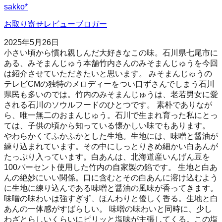
sakko*
お取り寄せレビューブロガー
2025年5月26日
小さい頃から慣れ親しんだ大好きなこの味。石川県七尾市に
ある、みそまんじゅう本舗竹内さんのみそまんじゅうを今回
は紹介させていただきたいと思います。 みそまんじゅうの
テレビCMの独特のメロディーをつい口ずさんでしまう石川
県民も多いのでは。竹内のみそまんじゅうは、老若男女に愛
される石川のソウルフードのひとつです。 素朴でありなが
ら、唯一無二のおまんじゅう。石川で生まれ育った私にとっ
ては、子供の頃から知っている懐かしい味でもあります。
やわらかくてふかふかとした生地。生地には、味噌と醤油が
練り込まれています。その中にしっとりきめ細かい白あんが
たっぷり入っています。白あんは、北海道産いんげん豆を
100パーセント使用した竹内の自家製の餡です。 生地と白あ
んの絶妙にいい関係。口に含むとその白あんに溶け込むよう
に生地に練り込んである味噌と醤油の風味が香ってきます。
味噌の味わいは強すぎず、ほんわりと優しく香る。生地と白
あんの一体感がすばらしい。 味噌の味わいと同時に、少し
わざとらしいくらいにピリッと塩味が主張してくる。この塩