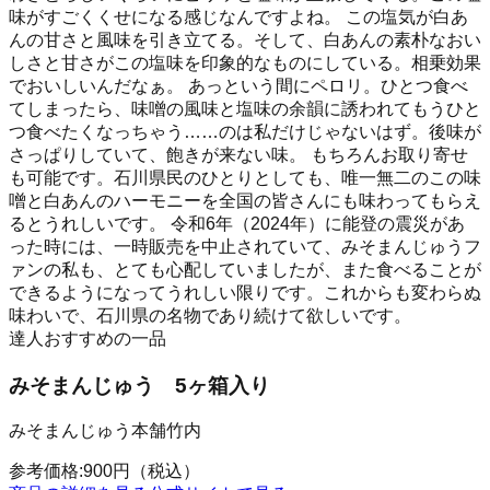
味がすごくくせになる感じなんですよね。 この塩気が白あ
んの甘さと風味を引き立てる。そして、白あんの素朴なおい
しさと甘さがこの塩味を印象的なものにしている。相乗効果
でおいしいんだなぁ。 あっという間にペロリ。ひとつ食べ
てしまったら、味噌の風味と塩味の余韻に誘われてもうひと
つ食べたくなっちゃう……のは私だけじゃないはず。後味が
さっぱりしていて、飽きが来ない味。 もちろんお取り寄せ
も可能です。石川県民のひとりとしても、唯一無二のこの味
噌と白あんのハーモニーを全国の皆さんにも味わってもらえ
るとうれしいです。 令和6年（2024年）に能登の震災があ
った時には、一時販売を中止されていて、みそまんじゅうフ
ァンの私も、とても心配していましたが、また食べることが
できるようになってうれしい限りです。これからも変わらぬ
味わいで、石川県の名物であり続けて欲しいです。
達人おすすめの一品
みそまんじゅう 5ヶ箱入り
みそまんじゅう本舗竹内
参考価格:
900
円
（税込）