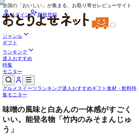
全国の「おいしい」が集まる、お取り寄せレビューサイト
ログイン
新規登録
ジャンル
ギフト
ランキング
達人おすすめ
特集
モニター
グルメ
スイーツ
ランキング
達人おすすめ
ギフト
食材・飲料
特
集
モニター
味噌の風味と白あんの一体感がすごく
いい。能登名物「竹内のみそまんじゅ
う」