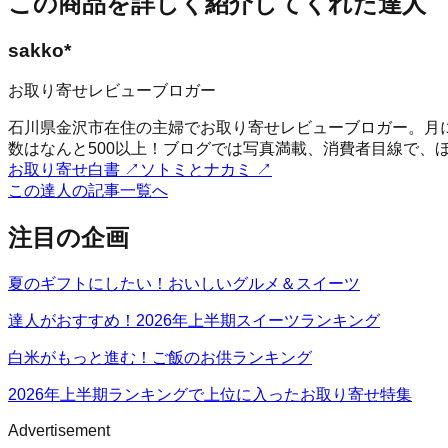
この商品を詳しく紹介してくれた達人
sakko*
お取り寄せレビューブロガー
石川県金沢市在住の主婦でお取り寄せレビューブロガー。月に
数はなんと500以上！ブログでは写真満載、消費者目線で、
お取り寄せ白書
↗
ソトミとナカミ
↗
この達人の記事一覧へ
注目の企画
夏のギフトにしたい！おいしいグルメ＆スイーツ
達人がおすすめ！2026年上半期スイーツランキング
白米がもっと進む！ご飯のお供ランキング
2026年上半期ランキングで上位に入ったお取り寄せ特集
Advertisement