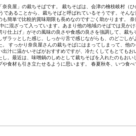
「奈良屋」の裁ちそばです。 裁ちそばは、会津の檜枝岐村（ひ
ようであることから、裁ちそばと呼ばれているそうです。そんな
のも簡単で比較的賞味期限も長めなのですごく助かります。 奈
が、1袋の中に混ざって入っています。あまり他の地域のそばでは見
切り仕上げ」がその風味の良さや食感の良さを強調して、裁ちそ
しザラッとした感じ。しっかり舌で感じながらも、のどごしが
た。 すっかり奈良屋さんの裁ちそばにはまってしまって、他の
い出汁に温かいそばがおすすめですが、冷たくしてもとてもおい
たし。最近は、味噌鍋のしめとして裁ちそばを入れたのもおいし
プや食材も引き立たせるように思います。 春夏秋冬、いつ食べ