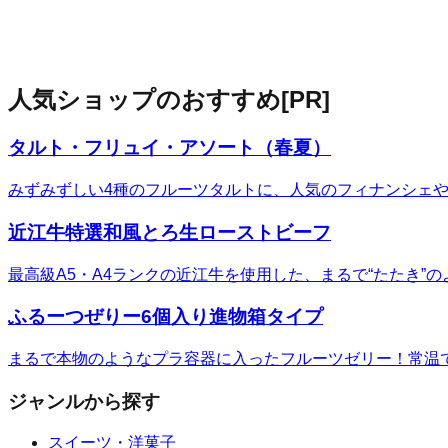
人気ショップのおすすめ
[PR]
タルト・フリュイ・アソート（春夏）
みずみずしい4種のフルーツタルトに、人気のフィナンシェ
近江牛特選和風とろ生ローストビーフ
最高級A5・A4ランクの近江牛を使用した、まるで“たたき
ふるーつぜりー6個入り進物箱タイプ
まるで本物のようなプラ容器に入ったフルーツゼリー！常温
ジャンルから探す
スイーツ・洋菓子