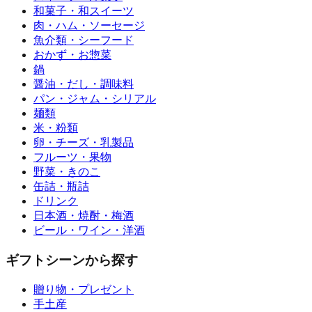
和菓子・和スイーツ
肉・ハム・ソーセージ
魚介類・シーフード
おかず・お惣菜
鍋
醤油・だし・調味料
パン・ジャム・シリアル
麺類
米・粉類
卵・チーズ・乳製品
フルーツ・果物
野菜・きのこ
缶詰・瓶詰
ドリンク
日本酒・焼酎・梅酒
ビール・ワイン・洋酒
ギフトシーンから探す
贈り物・プレゼント
手土産