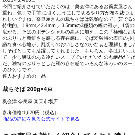
2025年2月26日
今回ご紹介させていただくのは、奥会津にあるお蕎麦屋さん
重ね、包丁で手前 に引くようにして切るやり方が布を裁つ
れしいですね。奈良屋さんの裁ちそばは乾麺なので、茹でる
特徴的。1.9mm／2.4mm ／3.5mmの3種類の幅の麺
広がる。そばのポテンシャルの高さに加え、この「極端な乱
のぷりっと新鮮さを感じる存在感に、そば粉独特の表面の少
議な食べ心地が、乱切りのおいしさなのかなぁと理解しまし
しそばとしても活躍してくれました。もちろん、冬はおいし
て、少し酸味のある冷たいスープでいただいたのも絶品だっ
た、独特のぷりっとした麺の存在感でいろんな味わいのスー
のひとつです。
達人おすすめの一品
裁ちそば 200g×4束
奥会津 奈良屋 楽天市場店
参考価格:
1,620
円
（税込）
商品の詳細を見る
公式サイトで見る