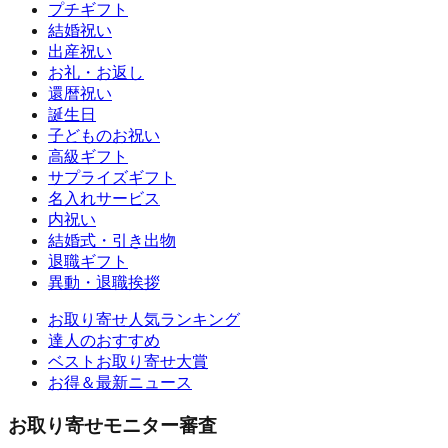
プチギフト
結婚祝い
出産祝い
お礼・お返し
還暦祝い
誕生日
子どものお祝い
高級ギフト
サプライズギフト
名入れサービス
内祝い
結婚式・引き出物
退職ギフト
異動・退職挨拶
お取り寄せ人気ランキング
達人のおすすめ
ベストお取り寄せ大賞
お得＆最新ニュース
お取り寄せモニター審査