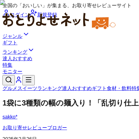
全国の「おいしい」が集まる、お取り寄せレビューサイト
ログイン
新規登録
ジャンル
ギフト
ランキング
達人おすすめ
特集
モニター
グルメ
スイーツ
ランキング
達人おすすめ
ギフト
食材・飲料
特
1袋に3種類の幅の麺入り！「乱切り仕
sakko*
お取り寄せレビューブロガー