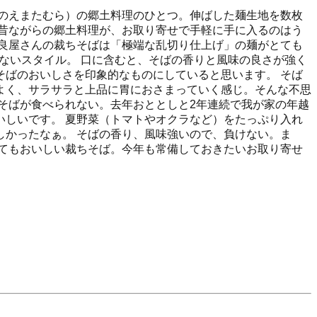
のえまたむら）の郷土料理のひとつ。伸ばした麺生地を数枚
昔ながらの郷土料理が、お取り寄せで手軽に手に入るのはう
良屋さんの裁ちそばは「極端な乱切り仕上げ」の麺がとても
かけないスタイル。 口に含むと、そばの香りと風味の良さが強く
ばのおいしさを印象的なものにしていると思います。 そば
よく、サラサラと上品に胃におさまっていく感じ。そんな不思
そばが食べられない。去年おととしと2年連続で我が家の年越
しいです。 夏野菜（トマトやオクラなど）をたっぷり入れ
かったなぁ。 そばの香り、風味強いので、負けない。ま
てもおいしい裁ちそば。今年も常備しておきたいお取り寄せ