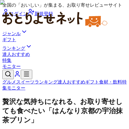
全国の「おいしい」が集まる、お取り寄せレビューサイト
ログイン
新規登録
ジャンル
ギフト
ランキング
達人おすすめ
特集
モニター
グルメ
スイーツ
ランキング
達人おすすめ
ギフト
食材・飲料
特
集
モニター
贅沢な気持ちになれる、お取り寄せし
ても食べたい「はんなり京都の宇治抹
茶プリン」