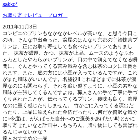
sakko*
お取り寄せレビューブロガー
2011年11月3日
コンビニのプリンもなかなかレベルが高いな、と思う今日こ
の頃。そんな中出会った、翁屋のはんなり京都の宇治抹茶プ
リンは、正にお取り寄せしても食べたいプリンでありまし
た。 抹茶が濃厚、かつ、抹茶が上品。ムースのようなふわ
ふわとしたやわらかいプリンが、口の中で消えてなくなる瞬
間に、ぐんとやってくる苦み渋みを含む抹茶のコクに圧倒さ
れます。また、底の方には小豆が入っているんですが、これ
がまた風味がいいんです。名脇役!! これほどまでに抹茶が濃
厚なのにも関わらず、それを追い越すように、小豆の素朴な
風味が主張してくるんですよね。職人さんの手で丁寧に手づ
くりされたことが、伝わってくるプリン。後味も良く、濃厚
なのに重く感じたりしません。 竹かごに入ってくる演出だ
ったり、上品に添えられた金箔だったり…何だか贅沢な気分
に♪今度は、がんばった自分へのご褒美をあげたい時とかに
取り寄せたいなと計画中…もちろん、贈り物にしても喜ばれ
るんじゃないかな？
達人おすすめの一品