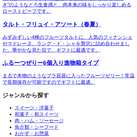
き”のようなとろ生食感と、肉本来の味をしっかり楽しめる
ローストビーフです。
タルト・フリュイ・アソート（春夏）
みずみずしい4種のフルーツタルトに、人気のフィナンシェ
やマドレーヌ、ラング・ド・シャを贅沢に詰め合わせまし
た。華やかな見た目で、ギフトに最適です。
ふるーつぜりー6個入り進物箱タイプ
まるで本物のようなプラ容器に入ったフルーツゼリー！常温
で長期保存が可能ですのでギフトに最適。
ジャンルから探す
スイーツ・洋菓子
和菓子・和スイーツ
肉・ハム・ソーセージ
魚介類・シーフード
おかず・お惣菜