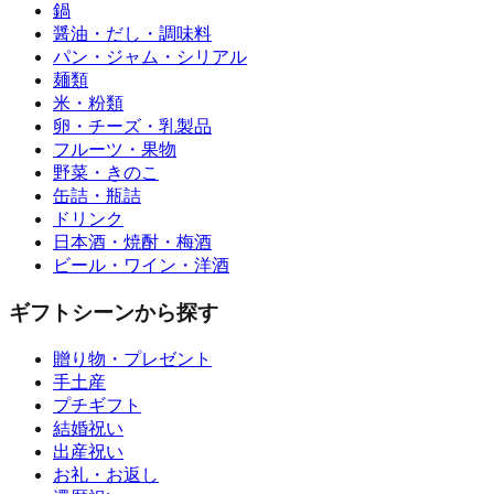
鍋
醤油・だし・調味料
パン・ジャム・シリアル
麺類
米・粉類
卵・チーズ・乳製品
フルーツ・果物
野菜・きのこ
缶詰・瓶詰
ドリンク
日本酒・焼酎・梅酒
ビール・ワイン・洋酒
ギフトシーンから探す
贈り物・プレゼント
手土産
プチギフト
結婚祝い
出産祝い
お礼・お返し