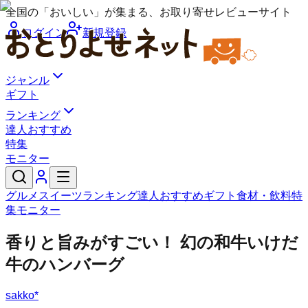
全国の「おいしい」が集まる、お取り寄せレビューサイト
ログイン
新規登録
ジャンル
ギフト
ランキング
達人おすすめ
特集
モニター
グルメ
スイーツ
ランキング
達人おすすめ
ギフト
食材・飲料
特
集
モニター
香りと旨みがすごい！ 幻の和牛いけだ
牛のハンバーグ
sakko*