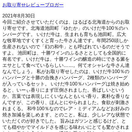
お取り寄せレビューブロガー
2021年8月30日
今回ご紹介させていただくのは、はるばる北海道からのお取
り寄せです。北海道池田町「ゆたか」のいけだ牛100％のハ
ンバーグです。 いけだ牛は、生まれも育ちも池田町。広大
な牧草地ですくすくと育った牛さん達です。年間250頭しか
生産されないので「幻の和牛」とも呼ばれているのだそうで
すよ。 池田町は、十勝ワインのふるさととしても全国的に
有名です。いけだ牛は、十勝ワインの醸造の時にできる澱を
エサとして食べているらしい……。何てオシャレな牛さん達
なんでしょう。 私がお取り寄せしたのは、いけだ牛100％の
ハンバーグと十勝の合挽きハンバーグ、2種類のハンバーグ
が入っているセット。 いけだ牛100％ハンバーグは焼き始め
ると、いーぃ香りにまず圧倒されました。香ばしいという
か、言葉では表現しにくいなんともいい香り。素朴な香りな
んですが、この香り、ほんとにやられました。食欲が刺激さ
れまくる。 和牛100％なのでレア・ミディアムなどお好みの
焼き加減を楽しめます、とのこと。私は、少しレアな状態で
いただくのが好きでした。 旨みはガツンと感じるけど、と
ても穏やかでマイルドさを感じる味わいにとても驚かされま