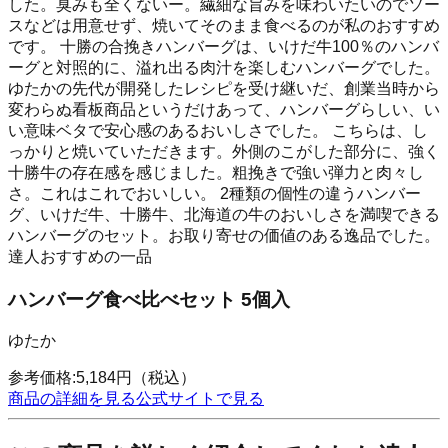
した。臭みも全くないー。繊細な旨みを味わいたいのでソー
スなどは用意せず、焼いてそのまま食べるのが私のおすすめ
です。 十勝の合挽きハンバーグは、いけだ牛100％のハンバ
ーグと対照的に、溢れ出る肉汁を楽しむハンバーグでした。
ゆたかの先代が開発したレシピを受け継いだ、創業当時から
変わらぬ看板商品というだけあって、ハンバーグらしい、い
い意味ベタで安心感のあるおいしさでした。 こちらは、し
っかりと焼いていただきます。外側のこがした部分に、強く
十勝牛の存在感を感じました。粗挽きで強い弾力と肉々し
さ。これはこれでおいしい。 2種類の個性の違うハンバー
グ、いけだ牛、十勝牛、北海道の牛のおいしさを満喫できる
ハンバーグのセット。お取り寄せの価値のある逸品でした。
達人おすすめの一品
ハンバーグ食べ比べセット 5個入
ゆたか
参考価格:
5,184
円
（税込）
商品の詳細を見る
公式サイトで見る