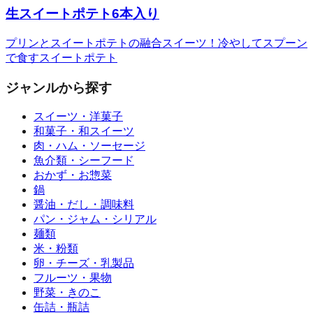
生スイートポテト6本入り
プリンとスイートポテトの融合スイーツ！冷やしてスプーン
で食すスイートポテト
ジャンルから探す
スイーツ・洋菓子
和菓子・和スイーツ
肉・ハム・ソーセージ
魚介類・シーフード
おかず・お惣菜
鍋
醤油・だし・調味料
パン・ジャム・シリアル
麺類
米・粉類
卵・チーズ・乳製品
フルーツ・果物
野菜・きのこ
缶詰・瓶詰