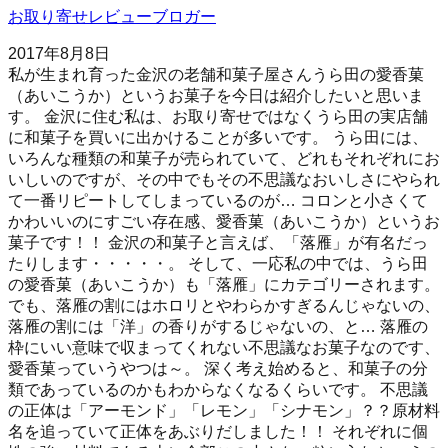
お取り寄せレビューブロガー
2017年8月8日
私が生まれ育った金沢の老舗和菓子屋さんうら田の愛香菓
（あいこうか）というお菓子を今日は紹介したいと思いま
す。 金沢に住む私は、お取り寄せではなくうら田の実店舗
に和菓子を買いに出かけることが多いです。 うら田には、
いろんな種類の和菓子が売られていて、どれもそれぞれにお
いしいのですが、その中でもその不思議なおいしさにやられ
て一番リピートしてしまっているのが… コロンと小さくて
かわいいのにすごい存在感、愛香菓（あいこうか）というお
菓子です！！ 金沢の和菓子と言えば、「落雁」が有名だっ
たりします・・・・・。 そして、一応私の中では、うら田
の愛香菓（あいこうか）も「落雁」にカテゴリーされます。
でも、落雁の割にはホロリとやわらかすぎるんじゃないの、
落雁の割には「洋」の香りがするじゃないの、と… 落雁の
枠にいい意味で収まってくれない不思議なお菓子なのです、
愛香菓っていうやつは～。 深く考え始めると、和菓子の分
類であっているのかもわからなくなるくらいです。 不思議
の正体は「アーモンド」「レモン」「シナモン」？？原材料
名を追っていて正体をあぶりだしました！！ それぞれに個