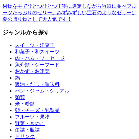
果物を手でひとつひとつ丁寧に選定しながら容器に並べフル
ーツたっぷりのゼリー。みずみずしい宝石のようなゼリーは
夏の贈り物として大人気です！
ジャンルから探す
スイーツ・洋菓子
和菓子・和スイーツ
肉・ハム・ソーセージ
魚介類・シーフード
おかず・お惣菜
鍋
醤油・だし・調味料
パン・ジャム・シリアル
麺類
米・粉類
卵・チーズ・乳製品
フルーツ・果物
野菜・きのこ
缶詰・瓶詰
ドリンク