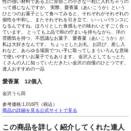
性の強い材料である上に全部この小さな一粒に入れちゃうの
って感じなんですが。 実際、愛香菓（あいこうか）という
ひとつのお菓子として食べてみると、それぞれがそれぞれの
個性を中和し、またそれぞれを引き立て、い～いバランスに
なるんですね。ほろりとした食感もその味わいとすごく合っ
ています。 とっても上品で和の佇まいを持ちながら、洋の
雰囲気を持つ、不思議なお菓子、愛香菓（あいこうか）が、
私は大好きなんです。 ちょっとしたお礼、お詫び、差し入
れなど、あらゆる場面でつい手に取ってしまういろんな意味
で使いやすいお菓子でもあります。 金沢人としてもっとた
くさんの人に知っていただきたい金沢の自慢のひとつです。
達人おすすめの一品
愛香菓 12個入
金沢うら田
参考価格:
1,016
円
（税込）
商品の詳細を見る
公式サイトで見る
この商品を詳しく紹介してくれた達人