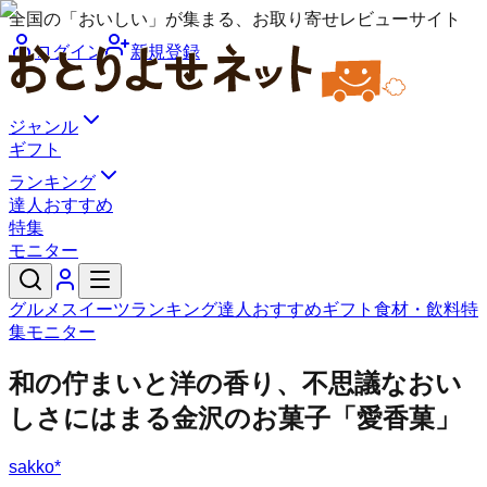
全国の「おいしい」が集まる、お取り寄せレビューサイト
ログイン
新規登録
ジャンル
ギフト
ランキング
達人おすすめ
特集
モニター
グルメ
スイーツ
ランキング
達人おすすめ
ギフト
食材・飲料
特
集
モニター
和の佇まいと洋の香り、不思議なおい
しさにはまる金沢のお菓子「愛香菓」
sakko*