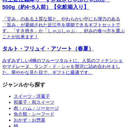
500g（約4~5人前）【化粧箱入り】
「甘み」のある上質な脂と、やわらかい中にも弾力のある
「旨み」が凝縮された近江牛を堪能できるギフトセットで
す。「すき焼き」か「しゃぶしゃぶ」、好みの食べ方を選ぶ
ことが出来ます！
タルト・フリュイ・アソート（春夏）
みずみずしい4種のフルーツタルトに、人気のフィナンシェ
やマドレーヌ、ラング・ド・シャを贅沢に詰め合わせまし
た。華やかな見た目で、ギフトに最適です。
ジャンルから探す
スイーツ・洋菓子
和菓子・和スイーツ
肉・ハム・ソーセージ
魚介類・シーフード
おかず・お惣菜
鍋