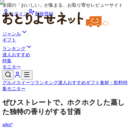
全国の「おいしい」が集まる、お取り寄せレビューサイト
ログイン
新規登録
ジャンル
ギフト
ランキング
達人おすすめ
特集
モニター
グルメ
スイーツ
ランキング
達人おすすめ
ギフト
食材・飲料
特
集
モニター
ぜひストレートで。ホクホクした蒸し
た独特の香りがする甘酒
aiko*