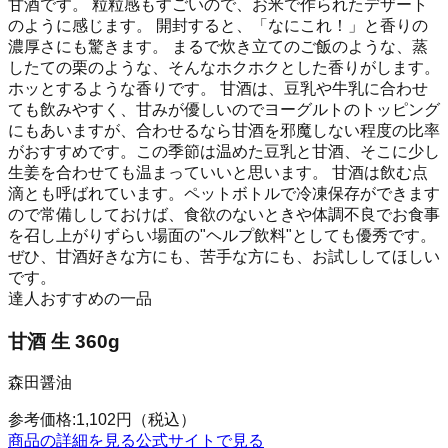
甘酒です。 粒粒感もすごいので、お米で作られたデザート
のように感じます。 開封すると、「なにこれ！」と香りの
濃厚さにも驚きます。 まるで炊き立てのご飯のような、蒸
したての栗のような、そんなホクホクとした香りがします。
ホッとするような香りです。 甘酒は、豆乳や牛乳に合わせ
ても飲みやすく、甘みが優しいのでヨーグルトのトッピング
にもあいますが、合わせるなら甘酒を邪魔しない程度の比率
がおすすめです。この季節は温めた豆乳と甘酒、そこに少し
生姜を合わせても温まっていいと思います。 甘酒は飲む点
滴とも呼ばれています。ペットボトルで冷凍保存ができます
ので常備ししておけば、食欲のないときや体調不良でお食事
を召し上がりずらい場面の"ヘルプ飲料"としても優秀です。
ぜひ、甘酒好きな方にも、苦手な方にも、お試ししてほしい
です。
達人おすすめの一品
甘酒 生 360g
森田醤油
参考価格:
1,102
円
（税込）
商品の詳細を見る
公式サイトで見る