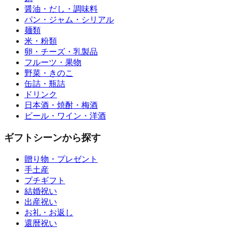
醤油・だし・調味料
パン・ジャム・シリアル
麺類
米・粉類
卵・チーズ・乳製品
フルーツ・果物
野菜・きのこ
缶詰・瓶詰
ドリンク
日本酒・焼酎・梅酒
ビール・ワイン・洋酒
ギフトシーンから探す
贈り物・プレゼント
手土産
プチギフト
結婚祝い
出産祝い
お礼・お返し
還暦祝い