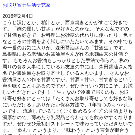
お取り寄せ生活研究家
2016年2月4日
こうじ漬けとか、粕汁とか、西京焼きとかがすごく好きで
す。「麹の優しい甘さ」が好きなのかな。 そんな私ですの
で甘酒も好きで、お料理にお砂糖の代わりに使ったり、色々
なところの甘酒をよく試しにいただいてみます。その中でも
今一番のお気に入りが、森田醤油さんの「甘酒生」です。
島根県にある老舗のお醤油屋さんが作る米麹由来の甘酒で
す。 もちろんお醤油もしっかりとした手法で作られ、私の
周りの食を大事にしているお友達の中には、森田醤油さん指
名でお醤油類をお取り寄せしている人もいます。 そんなお
醤油屋さんの作る甘酒ですが。甘酒＝甘い、甘すぎるという
声を聴くこともあるのですが、ぜひそういう方にこそ、お試
しいただきたいです！ 「生」なので冷凍で届くのも、お取
り寄せ好きにとっては「たくさんお取り寄せしても好きな時
にいただける」ありがたい保存方法で、1年持つのもうれし
いです。 流通している"ごくごく飲めるタイプ"の甘酒よりも
濃厚なので、薄めたり乳製品と合わせても飲みやすくなりま
すが、ぜひぜひ最初はストレートで味わっていただきたいで
す。 「飲む」というより、「味わう」という言葉が似合う