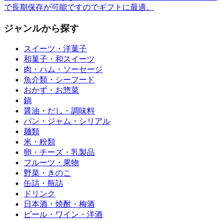
で長期保存が可能ですのでギフトに最適。
ジャンルから探す
スイーツ・洋菓子
和菓子・和スイーツ
肉・ハム・ソーセージ
魚介類・シーフード
おかず・お惣菜
鍋
醤油・だし・調味料
パン・ジャム・シリアル
麺類
米・粉類
卵・チーズ・乳製品
フルーツ・果物
野菜・きのこ
缶詰・瓶詰
ドリンク
日本酒・焼酎・梅酒
ビール・ワイン・洋酒