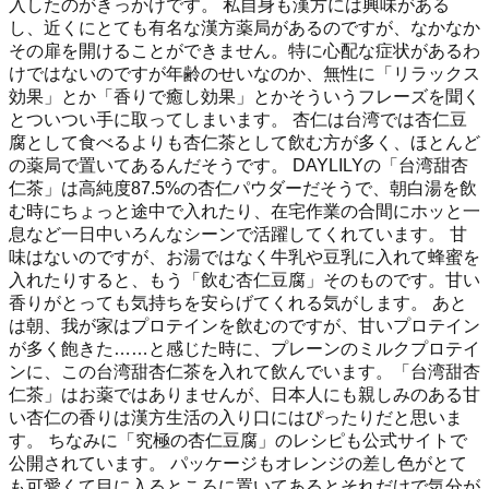
入したのがきっかけです。 私自身も漢方には興味がある
し、近くにとても有名な漢方薬局があるのですが、なかなか
その扉を開けることができません。特に心配な症状があるわ
けではないのですが年齢のせいなのか、無性に「リラックス
効果」とか「香りで癒し効果」とかそういうフレーズを聞く
とついつい手に取ってしまいます。 杏仁は台湾では杏仁豆
腐として食べるよりも杏仁茶として飲む方が多く、ほとんど
の薬局で置いてあるんだそうです。 DAYLILYの「台湾甜杏
仁茶」は高純度87.5%の杏仁パウダーだそうで、朝白湯を飲
む時にちょっと途中で入れたり、在宅作業の合間にホッと一
息など一日中いろんなシーンで活躍してくれています。 甘
味はないのですが、お湯ではなく牛乳や豆乳に入れて蜂蜜を
入れたりすると、もう「飲む杏仁豆腐」そのものです。甘い
香りがとっても気持ちを安らげてくれる気がします。 あと
は朝、我が家はプロテインを飲むのですが、甘いプロテイン
が多く飽きた……と感じた時に、プレーンのミルクプロテイ
ンに、この台湾甜杏仁茶を入れて飲んでいます。「台湾甜杏
仁茶」はお薬ではありませんが、日本人にも親しみのある甘
い杏仁の香りは漢方生活の入り口にはぴったりだと思いま
す。 ちなみに「究極の杏仁豆腐」のレシピも公式サイトで
公開されています。 パッケージもオレンジの差し色がとて
も可愛くて目に入るところに置いてあるとそれだけで気分が