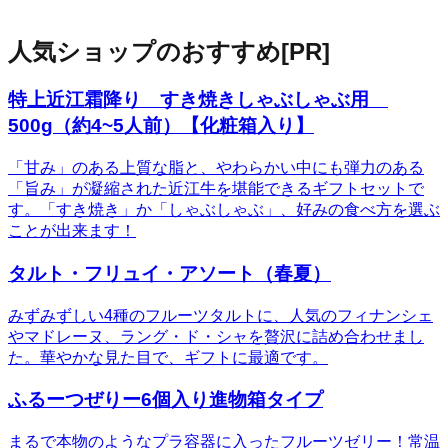
人気ショップのおすすめ
[PR]
特上近江霜降り すき焼きしゃぶしゃぶ用
500g（約4~5人前）【化粧箱入り】
「甘み」のある上質な脂と、やわらかい中にも弾力のある
「旨み」が凝縮された近江牛を堪能できるギフトセットで
す。「すき焼き」か「しゃぶしゃぶ」、好みの食べ方を選ぶ
ことが出来ます！
タルト・フリュイ・アソート（春夏）
みずみずしい4種のフルーツタルトに、人気のフィナンシェ
やマドレーヌ、ラング・ド・シャを贅沢に詰め合わせまし
た。華やかな見た目で、ギフトに最適です。
ふるーつぜりー6個入り進物箱タイプ
まるで本物のようなプラ容器に入ったフルーツゼリー！常温