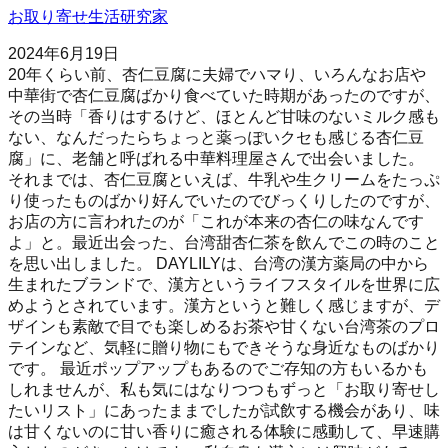
お取り寄せ生活研究家
2024年6月19日
20年くらい前、杏仁豆腐に夫婦でハマり、いろんなお店や
中華街で杏仁豆腐ばかり食べていた時期があったのですが、
その当時「香りはするけど、ほとんど甘味のないミルク感も
ない、なんだったらちょっと薬っぽいクセも感じる杏仁豆
腐」に、老舗と呼ばれる中華料理屋さんで出会いました。
それまでは、杏仁豆腐といえば、牛乳や生クリームをたっぷ
り使ったものばかり好んでいたのでびっくりしたのですが、
お店の方に言われたのが「これが本来の杏仁の味なんです
よ」と。最近出会った、台湾甜杏仁茶を飲んでこの時のこと
を思い出しました。 DAYLILYは、台湾の漢方薬局の中から
生まれたブランドで、漢方というライフスタイルを世界に広
めようとされています。漢方というと難しく感じますが、デ
ザインも素敵で目でも楽しめるお茶や甘くない台湾茶のプロ
テインなど、気軽に贈り物にもできそうな身近なものばかり
です。 最近ポップアップもあるのでご存知の方もいるかも
しれませんが、私も気にはなりつつもずっと「お取り寄せし
たいリスト」にあったままでしたが試飲する機会があり、味
は甘くないのに甘い香りに癒される体験に感動して、早速購