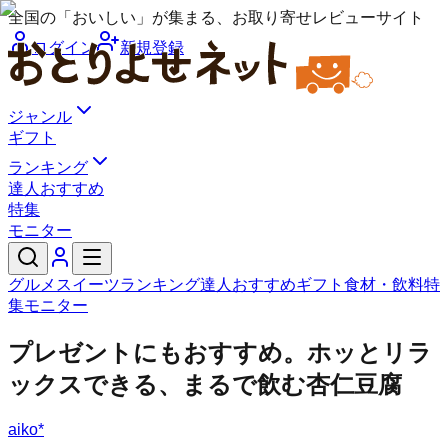
全国の「おいしい」が集まる、お取り寄せレビューサイト
ログイン
新規登録
ジャンル
ギフト
ランキング
達人おすすめ
特集
モニター
グルメ
スイーツ
ランキング
達人おすすめ
ギフト
食材・飲料
特
集
モニター
プレゼントにもおすすめ。ホッとリラ
ックスできる、まるで飲む杏仁豆腐
aiko*