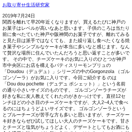
お取り寄せ生活研究家
2019年7月24日
関西を離れて早20年近くなりますが、買えるたびに神戸の
お菓子はレベルが高いなあと思います。子供のころは当たり
前に食べたていた神戸や阪神間のお菓子ですが、離れてみる
と見た目は派手ではなくても、また繰り返し食べたくなる焼
き菓子やシンプルなケーキが本当に多いなと感じます。なん
て贅沢な場所に住んでいたんだろうと思い返すことが多いで
す。 その中で、チーズケーキのお気に入りのひとつが神戸
市中央区にお店を構えるパティスリーモンプリュの
「Doudou（デュデュ）」シリーズの中のGorgonzola （ゴル
ゴンゾーラ）がお気に入りです。今回ご紹介する のは
「Dou dou pochette（デュデュ ポシェット）」という名前
の通り小さいサイズのものです。 ゴルゴンゾーラチーズが
好きな私に友人教えてくれたのがきかっけです。直径12セ
ンチほどの小さ目のチーズケーキですが、大人2~4人で食べ
るのにはちょうどよいサイズです。 ゴルゴンゾーラという
とブルーチーズが苦手な方も多いと思いますが、チーズケー
キ好きならぜひ試してほしい大人のチーズケーキです。甘さ
とチーズと塩気がちょうどよく、デザートとしてもお酒にも