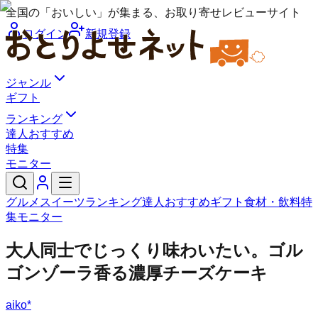
全国の「おいしい」が集まる、お取り寄せレビューサイト
ログイン
新規登録
ジャンル
ギフト
ランキング
達人おすすめ
特集
モニター
グルメ
スイーツ
ランキング
達人おすすめ
ギフト
食材・飲料
特
集
モニター
大人同士でじっくり味わいたい。ゴル
ゴンゾーラ香る濃厚チーズケーキ
aiko*