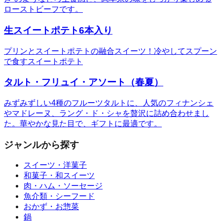
ローストビーフです。
生スイートポテト6本入り
プリンとスイートポテトの融合スイーツ！冷やしてスプーン
で食すスイートポテト
タルト・フリュイ・アソート（春夏）
みずみずしい4種のフルーツタルトに、人気のフィナンシェ
やマドレーヌ、ラング・ド・シャを贅沢に詰め合わせまし
た。華やかな見た目で、ギフトに最適です。
ジャンルから探す
スイーツ・洋菓子
和菓子・和スイーツ
肉・ハム・ソーセージ
魚介類・シーフード
おかず・お惣菜
鍋