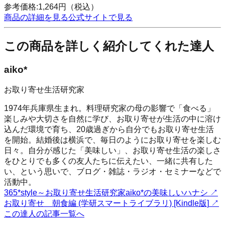
参考価格:
1,264
円
（税込）
商品の詳細を見る
公式サイトで見る
この商品を詳しく紹介してくれた達人
aiko*
お取り寄せ生活研究家
1974年兵庫県生まれ。料理研究家の母の影響で「食べる」
楽しみや大切さを自然に学び、お取り寄せが生活の中に溶け
込んだ環境で育ち、20歳過ぎから自分でもお取り寄せ生活
を開始。結婚後は横浜で、毎日のようにお取り寄せを楽しむ
日々。自分が感じた「美味しい」、お取り寄せ生活の楽しさ
をひとりでも多くの友人たちに伝えたい、一緒に共有した
い、という思いで、ブログ・雑誌・ラジオ・セミナーなどで
活動中。
365*style～お取り寄せ生活研究家aiko*の美味しいハナシ
↗
お取り寄せ 朝食編 (学研スマートライブラリ) [Kindle版]
↗
この達人の記事一覧へ