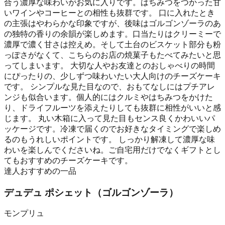
合う濃厚な味わいがお気に入りです。はちみつをつかった甘
いワインやコーヒーとの相性も抜群です。 口に入れたとき
の主張はやわらかな印象ですが、後味はゴルゴンゾーラのあ
の独特の香りの余韻が楽しめます。口当たりはクリーミーで
濃厚で濃く甘さは控えめ。そして土台のビスケット部分も粉
っぽさがなくて、こちらのお店の焼菓子もたべてみたいと思
ってしまいます。 大切な人やお友達とのおしゃべりの時間
にぴったりの、少しずつ味わいたい大人向けのチーズケーキ
です。 シンプルな見た目なので、おもてなしにはプチアレ
ンジも似合います。個人的にはクルミやはちみつをかけた
り、ドライフルーツを添えたりしても抜群に相性がいいと感
じます。 丸い木箱に入って見た目もセンス良くかわいいパ
ッケージです。冷凍で届くのでお好きなタイミングで楽しめ
るのもうれしいポイントです。 しっかり解凍して濃厚な味
わいを楽しんでくださいね。ご自宅用だけでなくギフトとし
てもおすすめのチーズケーキです。
達人おすすめの一品
デュデュ ポシェット（ゴルゴンゾーラ）
モンプリュ