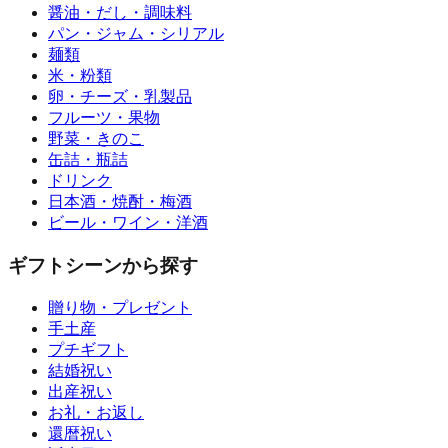
醤油・だし・調味料
パン・ジャム・シリアル
麺類
米・粉類
卵・チーズ・乳製品
フルーツ・果物
野菜・きのこ
缶詰・瓶詰
ドリンク
日本酒・焼酎・梅酒
ビール・ワイン・洋酒
ギフトシーンから探す
贈り物・プレゼント
手土産
プチギフト
結婚祝い
出産祝い
お礼・お返し
還暦祝い