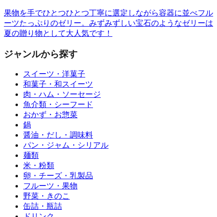
果物を手でひとつひとつ丁寧に選定しながら容器に並べフル
ーツたっぷりのゼリー。みずみずしい宝石のようなゼリーは
夏の贈り物として大人気です！
ジャンルから探す
スイーツ・洋菓子
和菓子・和スイーツ
肉・ハム・ソーセージ
魚介類・シーフード
おかず・お惣菜
鍋
醤油・だし・調味料
パン・ジャム・シリアル
麺類
米・粉類
卵・チーズ・乳製品
フルーツ・果物
野菜・きのこ
缶詰・瓶詰
ドリンク