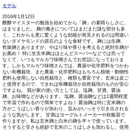
モデル
2016年1月12日
醗酵マイスターの勉強を始めてから「麹」の素晴らしさに、
はまりました。 麹の働きについてはまだまだ謎な部分も多
く、これからも更に驚くような効能が発見されるのは間違い
ないダイヤモンドの原石のような食材です。 麹には生麹、
乾燥麹とありますが、やはり味や香りを考えると絶対生麹が
お薦め！ 特に生玄米麹はほとんどスーパーなどでは売って
なくて、いつもマルカワ味噌さんでお世話になっておりま
す。しかもマルカワ味噌さんでは、農薬や化学肥料をつかわ
ない有機栽培、また農薬・化学肥料はもちろん植物・動物性
肥料も使用しない自然栽培と、種類も豊富です。玄米は皮ご
と使用するので、できれば有機栽培か自然栽培のものが安心
ですよね。 我が家の使い方としては、塩麹、甘酒、醤油
麹、お味噌などがあります。 塩麹、醤油麹などは1週間程度
で常温で作れるので簡単ですよね！ 醤油麹は特に玄米麹の
方がこうばしい香りが加わり、旨みがいっそう引き出される
ような気がします。 甘酒はヨーグルトメーカーや炊飯器で
作りますが、私は玄米麹と白米の麹を半々で使っています。
そうすると甘さも絶妙で玄米のこうばしさも加わるし、使用