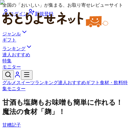
全国の「おいしい」が集まる、お取り寄せレビューサイト
ログイン
新規登録
ジャンル
ギフト
ランキング
達人おすすめ
特集
モニター
グルメ
スイーツ
ランキング
達人おすすめ
ギフト
食材・飲料
特
集
モニター
甘酒も塩麹もお味噌も簡単に作れる！
魔法の食材「麹」！
甘糟記子