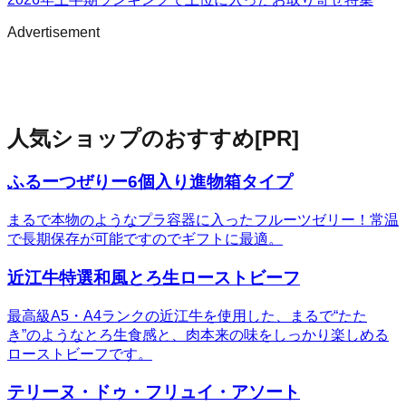
Advertisement
人気ショップのおすすめ
[PR]
ふるーつぜりー6個入り進物箱タイプ
まるで本物のようなプラ容器に入ったフルーツゼリー！常温
で長期保存が可能ですのでギフトに最適。
近江牛特選和風とろ生ローストビーフ
最高級A5・A4ランクの近江牛を使用した、まるで“たた
き”のようなとろ生食感と、肉本来の味をしっかり楽しめる
ローストビーフです。
テリーヌ・ドゥ・フリュイ・アソート