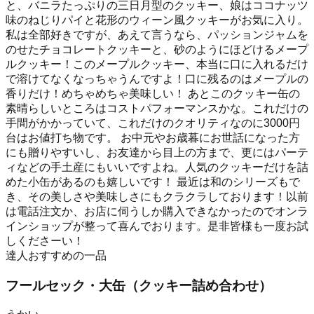
と、バニラたっぷりの三日月型のクッキー、娘はココナッツ
味のねじりパイと花形のウィーン風クッキーがお気に入り。
私は全部好きですが、あえて言うなら、パッションジャムを
のせたチョコレートクッキーと、砂のようにほどけるメープ
ルクッキー！このメープルクッキー、本当に口に入れるだけ
で溶けてなくなっちゃうんですよ！口に残るのはメープルの
香りだけ！めちゃめちゃ美味しい！ あとこのクッキー缶の
素晴らしいところはコストパフォーマンスかな。これだけの
手間がかかっていて、これだけのクオリティなのに3000円
台はお値打ち物です。 お中元やお歳暮にお世話になった方
にも贈りやすいし、お友達から目上の方まで、更にはパーテ
ィなどの手土産にもいいですよね。人気のクッキーだけを詰
めた小缶があるのも嬉しいです！ 最近は和のシリーズもで
き、その美しさや美味しさにもクラクラしております！以前
は電話注文か、お店に伺うしか購入できなかったのでオンラ
インショップが整って喜んでおります。是非皆様も一度お試
しくださーい！
達人おすすめの一品
フールセック・大缶（クッキー詰め合わせ）