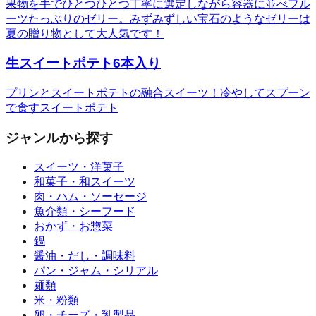
果物を手でひとつひとつ丁寧に選定しながら容器に並べフル
ーツたっぷりのゼリー。みずみずしい宝石のようなゼリーは
夏の贈り物として大人気です！
生スイートポテト6本入り
プリンとスイートポテトの融合スイーツ！冷やしてスプーン
で食すスイートポテト
ジャンルから探す
スイーツ・洋菓子
和菓子・和スイーツ
肉・ハム・ソーセージ
魚介類・シーフード
おかず・お惣菜
鍋
醤油・だし・調味料
パン・ジャム・シリアル
麺類
米・粉類
卵・チーズ・乳製品