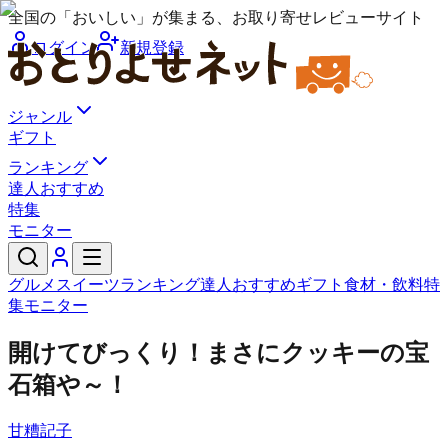
全国の「おいしい」が集まる、お取り寄せレビューサイト
ログイン
新規登録
ジャンル
ギフト
ランキング
達人おすすめ
特集
モニター
グルメ
スイーツ
ランキング
達人おすすめ
ギフト
食材・飲料
特
集
モニター
開けてびっくり！まさにクッキーの宝
石箱や～！
甘糟記子