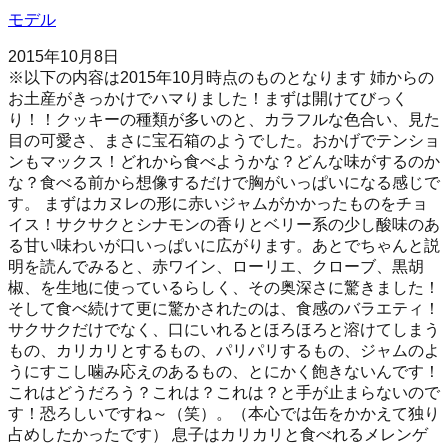
モデル
2015年10月8日
※以下の内容は2015年10月時点のものとなります 姉からの
お土産がきっかけでハマりました！まずは開けてびっく
り！！クッキーの種類が多いのと、カラフルな色合い、見た
目の可愛さ、まさに宝石箱のようでした。おかげでテンショ
ンもマックス！どれから食べようかな？どんな味がするのか
な？食べる前から想像するだけで胸がいっぱいになる感じで
す。 まずはカヌレの形に赤いジャムがかかったものをチョ
イス！サクサクとシナモンの香りとベリー系の少し酸味のあ
る甘い味わいが口いっぱいに広がります。あとでちゃんと説
明を読んでみると、赤ワイン、ローリエ、クローブ、黒胡
椒、を生地に使っているらしく、その奥深さに驚きました！
そして食べ続けて更に驚かされたのは、食感のバラエティ！
サクサクだけでなく、口にいれるとほろほろと溶けてしまう
もの、カリカリとするもの、パリパリするもの、ジャムのよ
うにすこし噛み応えのあるもの、とにかく飽きないんです！
これはどうだろう？これは？これは？と手が止まらないので
す！恐ろしいですね～（笑）。（本心では缶をかかえて独り
占めしたかったです） 息子はカリカリと食べれるメレンゲ