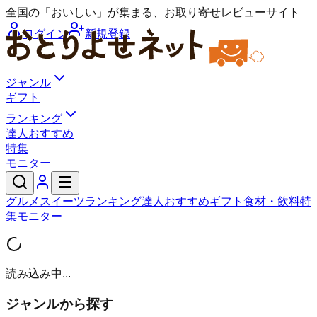
全国の「おいしい」が集まる、お取り寄せレビューサイト
ログイン
新規登録
ジャンル
ギフト
ランキング
達人おすすめ
特集
モニター
グルメ
スイーツ
ランキング
達人おすすめ
ギフト
食材・飲料
特
集
モニター
読み込み中...
ジャンルから探す