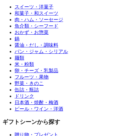
スイーツ・洋菓子
和菓子・和スイーツ
肉・ハム・ソーセージ
魚介類・シーフード
おかず・お惣菜
鍋
醤油・だし・調味料
パン・ジャム・シリアル
麺類
米・粉類
卵・チーズ・乳製品
フルーツ・果物
野菜・きのこ
缶詰・瓶詰
ドリンク
日本酒・焼酎・梅酒
ビール・ワイン・洋酒
ギフトシーンから探す
贈り物・プレゼント