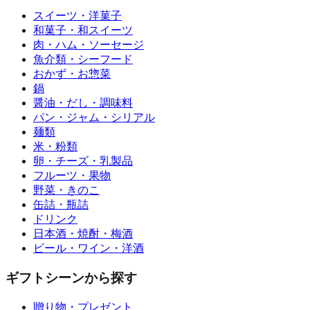
スイーツ・洋菓子
和菓子・和スイーツ
肉・ハム・ソーセージ
魚介類・シーフード
おかず・お惣菜
鍋
醤油・だし・調味料
パン・ジャム・シリアル
麺類
米・粉類
卵・チーズ・乳製品
フルーツ・果物
野菜・きのこ
缶詰・瓶詰
ドリンク
日本酒・焼酎・梅酒
ビール・ワイン・洋酒
ギフトシーンから探す
贈り物・プレゼント