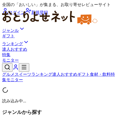
全国の「おいしい」が集まる、お取り寄せレビューサイト
ログイン
新規登録
ジャンル
ギフト
ランキング
達人おすすめ
特集
モニター
グルメ
スイーツ
ランキング
達人おすすめ
ギフト
食材・飲料
特
集
モニター
読み込み中...
ジャンルから探す