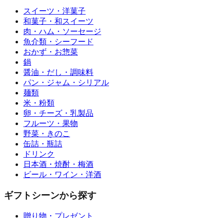
スイーツ・洋菓子
和菓子・和スイーツ
肉・ハム・ソーセージ
魚介類・シーフード
おかず・お惣菜
鍋
醤油・だし・調味料
パン・ジャム・シリアル
麺類
米・粉類
卵・チーズ・乳製品
フルーツ・果物
野菜・きのこ
缶詰・瓶詰
ドリンク
日本酒・焼酎・梅酒
ビール・ワイン・洋酒
ギフトシーンから探す
贈り物・プレゼント