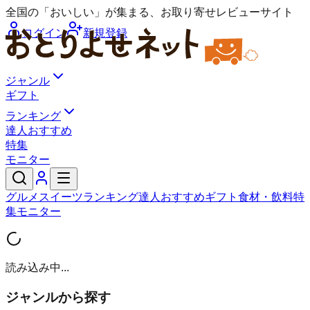
全国の「おいしい」が集まる、お取り寄せレビューサイト
ログイン
新規登録
ジャンル
ギフト
ランキング
達人おすすめ
特集
モニター
グルメ
スイーツ
ランキング
達人おすすめ
ギフト
食材・飲料
特
集
モニター
読み込み中...
ジャンルから探す