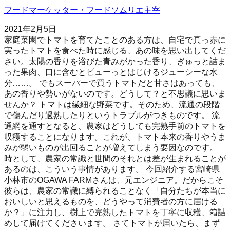
フードマーケッター・フードソムリエ主宰
2021年2月5日
家庭菜園でトマトを育てたことのある方は、自宅で真っ赤に
実ったトマトを食べた時に感じる、あの味を思い出してくだ
さい。太陽の香りを浴びた青みがかった香り、ぎゅっと詰ま
った果肉、口に含むとピューっとはじけるジューシーな水
分……。 でもスーパーで買うトマトだと甘さはあっても、
あの香りや勢いがないのです。どうして？と不思議に思いま
せんか？ トマトは繊細な野菜です。そのため、流通の段階
で傷んだり過熟したりというトラブルがつきものです。 流
通網を通すとなると、農家はどうしても完熟手前のトマトを
収穫することになります。これが、トマト本来の香りやうま
みが弱いものが出回ることが増えてしまう要因なのです。
時として、農家の常識と世間のそれとは差が生まれることが
あるのは、こういう事情があります。 今回紹介する宮崎県
小林市のOGAWA FARMさんは、元エンジニア。だからこそ
彼らは、農家の常識に縛られることなく「自分たちが本当に
おいしいと思えるものを、どうやって消費者の方に届ける
か？」に注力し、樹上で完熟したトマトを丁寧に収穫、箱詰
めして届けてくださいます。 さてトマトが届いたら、まず