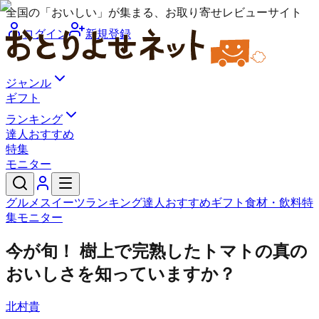
全国の「おいしい」が集まる、お取り寄せレビューサイト
ログイン
新規登録
ジャンル
ギフト
ランキング
達人おすすめ
特集
モニター
グルメ
スイーツ
ランキング
達人おすすめ
ギフト
食材・飲料
特
集
モニター
今が旬！ 樹上で完熟したトマトの真の
おいしさを知っていますか？
北村貴