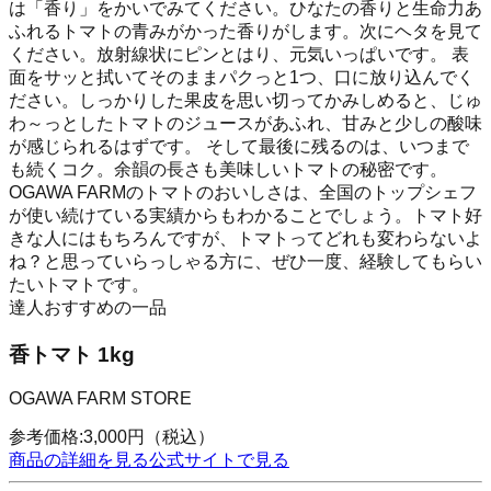
は「香り」をかいでみてください。ひなたの香りと生命力あ
ふれるトマトの青みがかった香りがします。次にヘタを見て
ください。放射線状にピンとはり、元気いっぱいです。 表
面をサッと拭いてそのままパクっと1つ、口に放り込んでく
ださい。しっかりした果皮を思い切ってかみしめると、じゅ
わ～っとしたトマトのジュースがあふれ、甘みと少しの酸味
が感じられるはずです。 そして最後に残るのは、いつまで
も続くコク。余韻の長さも美味しいトマトの秘密です。
OGAWA FARMのトマトのおいしさは、全国のトップシェフ
が使い続けている実績からもわかることでしょう。トマト好
きな人にはもちろんですが、トマトってどれも変わらないよ
ね？と思っていらっしゃる方に、ぜひ一度、経験してもらい
たいトマトです。
達人おすすめの一品
香トマト 1kg
OGAWA FARM STORE
参考価格:
3,000
円
（税込）
商品の詳細を見る
公式サイトで見る