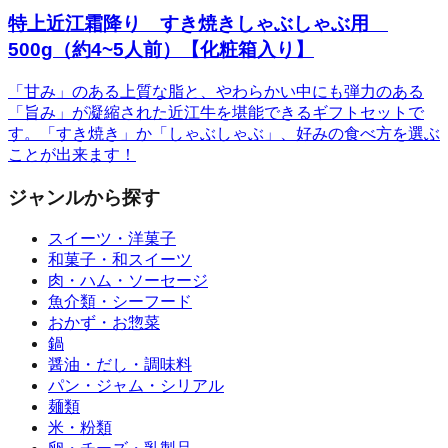
特上近江霜降り すき焼きしゃぶしゃぶ用
500g（約4~5人前）【化粧箱入り】
「甘み」のある上質な脂と、やわらかい中にも弾力のある
「旨み」が凝縮された近江牛を堪能できるギフトセットで
す。「すき焼き」か「しゃぶしゃぶ」、好みの食べ方を選ぶ
ことが出来ます！
ジャンルから探す
スイーツ・洋菓子
和菓子・和スイーツ
肉・ハム・ソーセージ
魚介類・シーフード
おかず・お惣菜
鍋
醤油・だし・調味料
パン・ジャム・シリアル
麺類
米・粉類