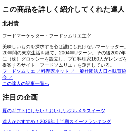
この商品を詳しく紹介してくれた達人
北村貴
フードマーケッター・フードソムリエ主宰
美味しいものを探求する心は誰にも負けないマーケッター。
20年間の東京生活を経て、2004年Uターン。その後2007年
に（株）グロッシーを設立し、プロ料理家160人がレシピを
提案するサイト「フードソムリエ」を運営している。
フードソムリエ
↗
料理家ネット
↗
一般社団法人日本味育協
会
↗
この達人の記事一覧へ
注目の企画
夏のギフトにしたい！おいしいグルメ＆スイーツ
達人がおすすめ！2026年上半期スイーツランキング