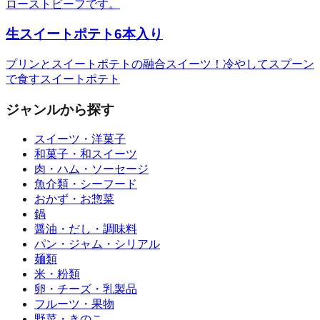
ローストビーフです。
生スイートポテト6本入り
プリンとスイートポテトの融合スイーツ！冷やしてスプーン
で食すスイートポテト
ジャンルから探す
スイーツ・洋菓子
和菓子・和スイーツ
肉・ハム・ソーセージ
魚介類・シーフード
おかず・お惣菜
鍋
醤油・だし・調味料
パン・ジャム・シリアル
麺類
米・粉類
卵・チーズ・乳製品
フルーツ・果物
野菜・きのこ