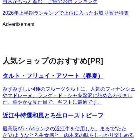
白米がもっと進む！ご飯のお供ランキング
2026年上半期ランキングで上位に入ったお取り寄せ特集
Advertisement
人気ショップのおすすめ
[PR]
タルト・フリュイ・アソート（春夏）
みずみずしい4種のフルーツタルトに、人気のフィナンシェ
やマドレーヌ、ラング・ド・シャを贅沢に詰め合わせまし
た。華やかな見た目で、ギフトに最適です。
近江牛特選和風とろ生ローストビーフ
最高級A5・A4ランクの近江牛を使用した、まるで“たた
き”のようなとろ生食感と、肉本来の味をしっかり楽しめる