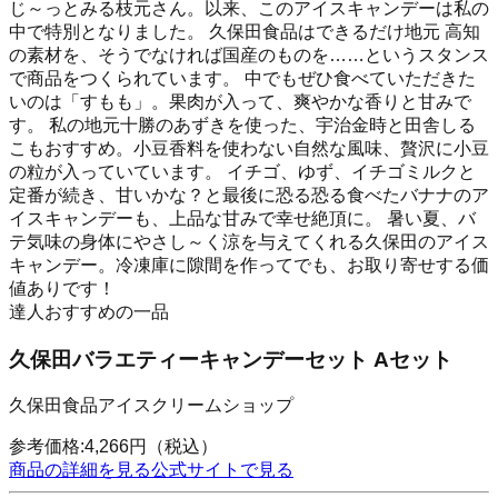
じ～っとみる枝元さん。以来、このアイスキャンデーは私の
中で特別となりました。 久保田食品はできるだけ地元 高知
の素材を、そうでなければ国産のものを……というスタンス
で商品をつくられています。 中でもぜひ食べていただきた
いのは「すもも」。果肉が入って、爽やかな香りと甘みで
す。 私の地元十勝のあずきを使った、宇治金時と田舎しる
こもおすすめ。小豆香料を使わない自然な風味、贅沢に小豆
の粒が入っていています。 イチゴ、ゆず、イチゴミルクと
定番が続き、甘いかな？と最後に恐る恐る食べたバナナのア
イスキャンデーも、上品な甘みで幸せ絶頂に。 暑い夏、バ
テ気味の身体にやさし～く涼を与えてくれる久保田のアイス
キャンデー。冷凍庫に隙間を作ってでも、お取り寄せする価
値ありです！
達人おすすめの一品
久保田バラエティーキャンデーセット Aセット
久保田食品アイスクリームショップ
参考価格:
4,266
円
（税込）
商品の詳細を見る
公式サイトで見る