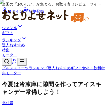
全国の「おいしい」が集まる、お取り寄せレビューサイト
ログイン
新規登録
ジャンル
ギフト
ランキング
達人おすすめ
特集
モニター
グルメ
スイーツ
ランキング
達人おすすめ
ギフト
食材・飲料
特
集
モニター
今夏は冷凍庫に隙間を作ってアイスキ
ャンデー常備しよう！
北村貴