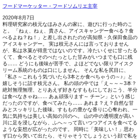
フードマーケッター・フードソムリエ主宰
2020年8月7日
料理研究家の枝元なほみさんの家に、遊びに行った時のこ
と。 「ねぇ、ねぇ、貴さん、アイスキャンデー食べる？食
べるよね？ね！」と差し出されたのが高知県・久保田食品の
アイスキャンデー。 実は枝元さんには言っておりません
が、私は氷菓が得意ではないのです。冷たいくせに甘ったる
くて、食べるとそのべたっとした甘みがいつまでも口に残
る…… どうにも後味が苦手で、よほどでない限りアイスク
リーム系統のものは口にしません。 そんな私を尻目に、
「私さ～これもう気づいたら3本とか食べちゃうの～♪」と
嬉しそうに話す枝元さん。 私の頭の中では「え～～～3本？
絶対無理無理、とりあえず好きなすももにしておこう、半分
は食べなきゃね…… あぁ頑張ります～ チーン」という感じ
だったのですが、食べてみたら…… あれま？え？自然な甘
みとスッキリした後味。すももの豊かな香りに心奪われ、一
気に気持ちは美しい高知の川のへ。 山の中の透明度が高い
川に足を浸しながら、ふへ～って言いつつアイスを食べてる
ような妄想が広がったのです。 同時に「美味しい！」思わ
ず口から突いて出たら、そりゃそうでしょうという顔で私を