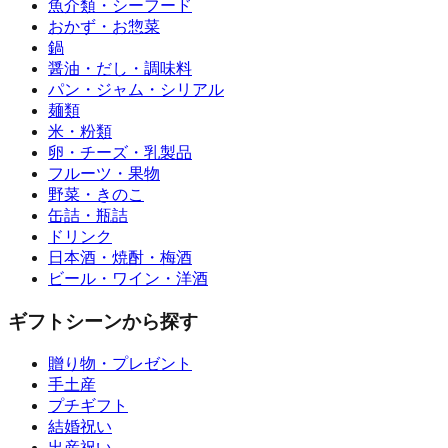
魚介類・シーフード
おかず・お惣菜
鍋
醤油・だし・調味料
パン・ジャム・シリアル
麺類
米・粉類
卵・チーズ・乳製品
フルーツ・果物
野菜・きのこ
缶詰・瓶詰
ドリンク
日本酒・焼酎・梅酒
ビール・ワイン・洋酒
ギフトシーンから探す
贈り物・プレゼント
手土産
プチギフト
結婚祝い
出産祝い