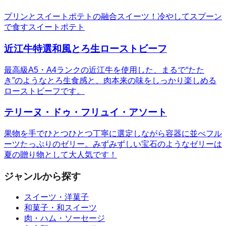
プリンとスイートポテトの融合スイーツ！冷やしてスプーン
で食すスイートポテト
近江牛特選和風とろ生ローストビーフ
最高級A5・A4ランクの近江牛を使用した、まるで“たた
き”のようなとろ生食感と、肉本来の味をしっかり楽しめる
ローストビーフです。
テリーヌ・ドゥ・フリュイ・アソート
果物を手でひとつひとつ丁寧に選定しながら容器に並べフル
ーツたっぷりのゼリー。みずみずしい宝石のようなゼリーは
夏の贈り物として大人気です！
ジャンルから探す
スイーツ・洋菓子
和菓子・和スイーツ
肉・ハム・ソーセージ