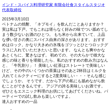
インド・スパイス料理研究家 有限会社食スタイルスタジオ
代表取締役
2015年3月10日
ベトナムの焼酎、「ネプモイ」を飲んだことありますか？
実は私は下戸。でもこれは堪らなく好みの味でつい舐めてし
まう数少ないお酒のひとつ。 もち米から出来ていて、上品
な儚い甘さの奥にスパイス由来の深さがあります。 おすす
めはロック。かなり大きめの氷塊をゴツッとひとつロックグ
ラスに入れていただきたいと思います。 なんとも爽やかな
あとくちに、驚きなはず。 初めての、その大らかで雄大な
感じの味と香りを堪能したら、私のおすすめの飲み方はなん
と、「牛乳割り」！ 美味しい紅茶はストレートで美味しい
けど、その中のいくつかの茶葉はそのあと2杯目はミルクを
入れてミルクティーにすると2度美味しい・・・そんな感じ
でしょうか。 そうです、だから下戸の私にも舐めながら飲
むことができるんです。 アジアの誇る美味しいお酒です。
ぜひともエスニック料理のお供にしてあげてくださいね。パ
ーティーでの試し飲みも楽しいですよ。
達人おすすめの一品