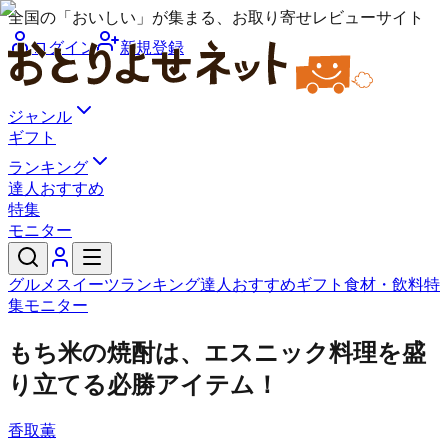
全国の「おいしい」が集まる、お取り寄せレビューサイト
ログイン
新規登録
ジャンル
ギフト
ランキング
達人おすすめ
特集
モニター
グルメ
スイーツ
ランキング
達人おすすめ
ギフト
食材・飲料
特
集
モニター
もち米の焼酎は、エスニック料理を盛
り立てる必勝アイテム！
香取薫