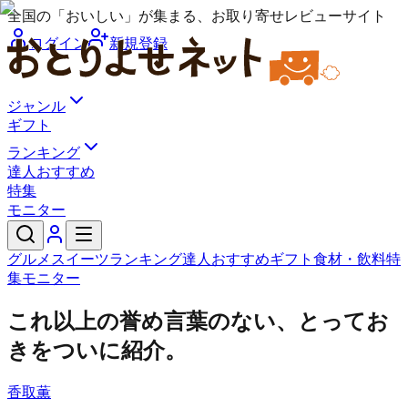
全国の「おいしい」が集まる、お取り寄せレビューサイト
ログイン
新規登録
ジャンル
ギフト
ランキング
達人おすすめ
特集
モニター
グルメ
スイーツ
ランキング
達人おすすめ
ギフト
食材・飲料
特
集
モニター
これ以上の誉め言葉のない、とってお
きをついに紹介。
香取薫