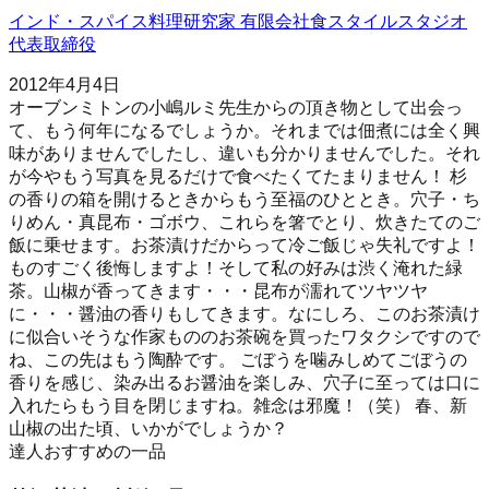
インド・スパイス料理研究家 有限会社食スタイルスタジオ
代表取締役
2012年4月4日
オーブンミトンの小嶋ルミ先生からの頂き物として出会っ
て、もう何年になるでしょうか。それまでは佃煮には全く興
味がありませんでしたし、違いも分かりませんでした。それ
が今やもう写真を見るだけで食べたくてたまりません！ 杉
の香りの箱を開けるときからもう至福のひととき。穴子・ち
りめん・真昆布・ゴボウ、これらを箸でとり、炊きたてのご
飯に乗せます。お茶漬けだからって冷ご飯じゃ失礼ですよ！
ものすごく後悔しますよ！そして私の好みは渋く淹れた緑
茶。山椒が香ってきます・・・昆布が濡れてツヤツヤ
に・・・醤油の香りもしてきます。なにしろ、このお茶漬け
に似合いそうな作家もののお茶碗を買ったワタクシですので
ね、この先はもう陶酔です。 ごぼうを噛みしめてごぼうの
香りを感じ、染み出るお醤油を楽しみ、穴子に至っては口に
入れたらもう目を閉じますね。雑念は邪魔！（笑） 春、新
山椒の出た頃、いかがでしょうか？
達人おすすめの一品