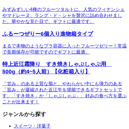
みずみずしい4種のフルーツタルトに、人気のフィナンシェ
やマドレーヌ、ラング・ド・シャを贅沢に詰め合わせまし
た。華やかな見た目で、ギフトに最適です。
ふるーつぜりー6個入り進物箱タイプ
まるで本物のようなプラ容器に入ったフルーツゼリー！常温
で長期保存が可能ですのでギフトに最適。
特上近江霜降り すき焼きしゃぶしゃぶ用
500g（約4~5人前）【化粧箱入り】
「甘み」のある上質な脂と、やわらかい中にも弾力のある
「旨み」が凝縮された近江牛を堪能できるギフトセットで
す。「すき焼き」か「しゃぶしゃぶ」、好みの食べ方を選ぶ
ことが出来ます！
ジャンルから探す
スイーツ・洋菓子