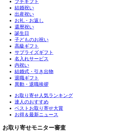
プチギフト
結婚祝い
出産祝い
お礼・お返し
還暦祝い
誕生日
子どものお祝い
高級ギフト
サプライズギフト
名入れサービス
内祝い
結婚式・引き出物
退職ギフト
異動・退職挨拶
お取り寄せ人気ランキング
達人のおすすめ
ベストお取り寄せ大賞
お得＆最新ニュース
お取り寄せモニター審査