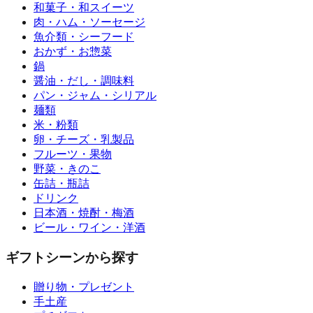
和菓子・和スイーツ
肉・ハム・ソーセージ
魚介類・シーフード
おかず・お惣菜
鍋
醤油・だし・調味料
パン・ジャム・シリアル
麺類
米・粉類
卵・チーズ・乳製品
フルーツ・果物
野菜・きのこ
缶詰・瓶詰
ドリンク
日本酒・焼酎・梅酒
ビール・ワイン・洋酒
ギフトシーンから探す
贈り物・プレゼント
手土産