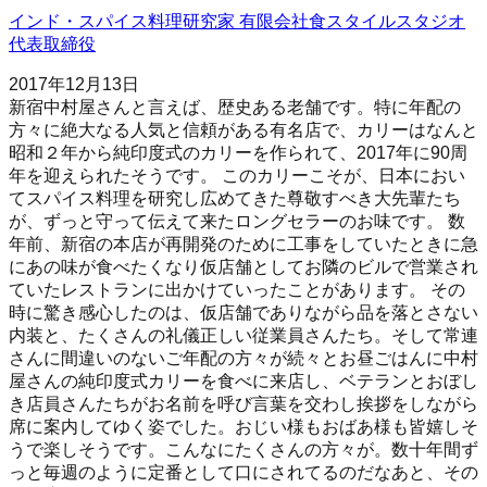
インド・スパイス料理研究家 有限会社食スタイルスタジオ
代表取締役
2017年12月13日
新宿中村屋さんと言えば、歴史ある老舗です。特に年配の
方々に絶大なる人気と信頼がある有名店で、カリーはなんと
昭和２年から純印度式のカリーを作られて、2017年に90周
年を迎えられたそうです。 このカリーこそが、日本におい
てスパイス料理を研究し広めてきた尊敬すべき大先輩たち
が、ずっと守って伝えて来たロングセラーのお味です。 数
年前、新宿の本店が再開発のために工事をしていたときに急
にあの味が食べたくなり仮店舗としてお隣のビルで営業され
ていたレストランに出かけていったことがあります。 その
時に驚き感心したのは、仮店舗でありながら品を落とさない
内装と、たくさんの礼儀正しい従業員さんたち。そして常連
さんに間違いのないご年配の方々が続々とお昼ごはんに中村
屋さんの純印度式カリーを食べに来店し、ベテランとおぼし
き店員さんたちがお名前を呼び言葉を交わし挨拶をしながら
席に案内してゆく姿でした。おじい様もおばあ様も皆嬉しそ
うで楽しそうです。こんなにたくさんの方々が。数十年間ず
っと毎週のように定番として口にされてるのだなあと、その