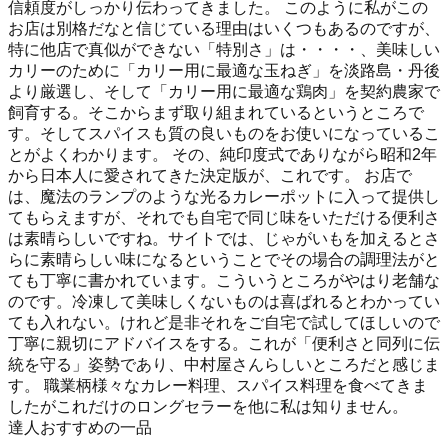
信頼度がしっかり伝わってきました。 このように私がこの
お店は別格だなと信じている理由はいくつもあるのですが、
特に他店で真似ができない「特別さ」は・・・・、美味しい
カリーのために「カリー用に最適な玉ねぎ」を淡路島・丹後
より厳選し、そして「カリー用に最適な鶏肉」を契約農家で
飼育する。そこからまず取り組まれているというところで
す。そしてスパイスも質の良いものをお使いになっているこ
とがよくわかります。 その、純印度式でありながら昭和2年
から日本人に愛されてきた決定版が、これです。 お店で
は、魔法のランプのような光るカレーポットに入って提供し
てもらえますが、それでも自宅で同じ味をいただける便利さ
は素晴らしいですね。サイトでは、じゃがいもを加えるとさ
らに素晴らしい味になるということでその場合の調理法がと
ても丁寧に書かれています。こういうところがやはり老舗な
のです。冷凍して美味しくないものは喜ばれるとわかってい
ても入れない。けれど是非それをご自宅で試してほしいので
丁寧に親切にアドバイスをする。これが「便利さと同列に伝
統を守る」姿勢であり、中村屋さんらしいところだと感じま
す。 職業柄様々なカレー料理、スパイス料理を食べてきま
したがこれだけのロングセラーを他に私は知りません。
達人おすすめの一品