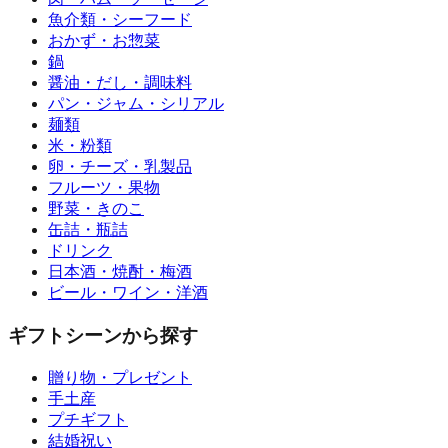
魚介類・シーフード
おかず・お惣菜
鍋
醤油・だし・調味料
パン・ジャム・シリアル
麺類
米・粉類
卵・チーズ・乳製品
フルーツ・果物
野菜・きのこ
缶詰・瓶詰
ドリンク
日本酒・焼酎・梅酒
ビール・ワイン・洋酒
ギフトシーンから探す
贈り物・プレゼント
手土産
プチギフト
結婚祝い