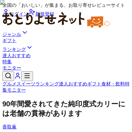
全国の「おいしい」が集まる、お取り寄せレビューサイト
ログイン
新規登録
ジャンル
ギフト
ランキング
達人おすすめ
特集
モニター
グルメ
スイーツ
ランキング
達人おすすめ
ギフト
食材・飲料
特
集
モニター
90年間愛されてきた純印度式カリーに
は老舗の貫禄があります
香取薫