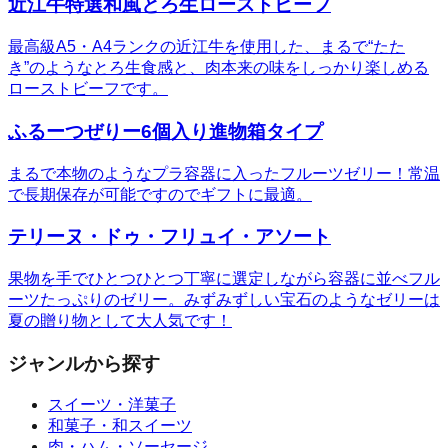
近江牛特選和風とろ生ローストビーフ
最高級A5・A4ランクの近江牛を使用した、まるで“たた
き”のようなとろ生食感と、肉本来の味をしっかり楽しめる
ローストビーフです。
ふるーつぜりー6個入り進物箱タイプ
まるで本物のようなプラ容器に入ったフルーツゼリー！常温
で長期保存が可能ですのでギフトに最適。
テリーヌ・ドゥ・フリュイ・アソート
果物を手でひとつひとつ丁寧に選定しながら容器に並べフル
ーツたっぷりのゼリー。みずみずしい宝石のようなゼリーは
夏の贈り物として大人気です！
ジャンルから探す
スイーツ・洋菓子
和菓子・和スイーツ
肉・ハム・ソーセージ