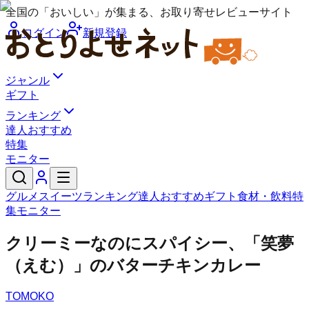
全国の「おいしい」が集まる、お取り寄せレビューサイト
ログイン
新規登録
ジャンル
ギフト
ランキング
達人おすすめ
特集
モニター
グルメ
スイーツ
ランキング
達人おすすめ
ギフト
食材・飲料
特
集
モニター
クリーミーなのにスパイシー、「笑夢
（えむ）」のバターチキンカレー
TOMOKO