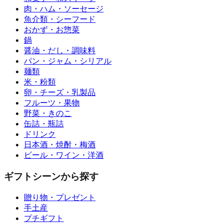
肉・ハム・ソーセージ
魚介類・シーフード
おかず・お惣菜
鍋
醤油・だし・調味料
パン・ジャム・シリアル
麺類
米・粉類
卵・チーズ・乳製品
フルーツ・果物
野菜・きのこ
缶詰・瓶詰
ドリンク
日本酒・焼酎・梅酒
ビール・ワイン・洋酒
ギフトシーンから探す
贈り物・プレゼント
手土産
プチギフト