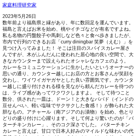
家庭料理研究家
2023年5月26日
数年前より福島県と縁があり、年に数回足を運んでいます。
福島と言えばお米を始め、桃やイチゴなどが有名ですよね。
私も名物の円盤餃子や馬刺しなど色々と食べ歩きましたが、
市内で行列のできるお店「curry diningbar 笑夢（えむ）」を
見つけ入ってみました！ そこは注目のスパイスカレー屋さ
んですが、木がふんだんに使われた居心地の良い空間で、大
きなカウンターまで設えられたオシャレなカフェのよう。
カレーをコミュニケーションに生かしたいというオーナーの
思いの通り、カウンター越しにお店の方とお客さんが笑顔を
交わし、ワイワイガヤガヤとした良い雰囲気です。カウンタ
ー越しに盛り付けされる様を見ながら頼んだカレーを待つの
は、ライブ感があってワクワクしますよ。 そして待つこと
数分、供された一皿は、ドーン！と大きなパパド（インドの
豆せんべい、軽い塩味でサクサクした食感！）が飾られた大
胆なもの。アチャール（南アジアのお漬物）を始め、色とり
どりの盛り付けに心躍ります。そして何より驚いたのが「バ
ターチキンカレー」、そのコク深さでした。 バターチキン
カレーと言えば、甘口で日本人好みのマイルドな味わいの代