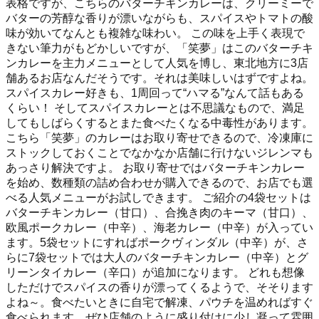
表格ですが、こちらのバターチキンカレーは、クリーミーで
バターの芳醇な香りが漂いながらも、スパイスやトマトの酸
味が効いてなんとも複雑な味わい。 この味を上手く表現で
きない筆力がもどかしいですが、「笑夢」はこのバターチキ
ンカレーを主力メニューとして人気を博し、東北地方に3店
舗あるお店なんだそうです。それは美味しいはずですよね。
スパイスカレー好きも、1周回って“ハマる”なんて話もある
くらい！ そしてスパイスカレーとは不思議なもので、満足
してもしばらくするとまた食べたくなる中毒性があります。
こちら「笑夢」のカレーはお取り寄せできるので、冷凍庫に
ストックしておくことでなかなか店舗に行けないジレンマも
あっさり解決ですよ。 お取り寄せではバターチキンカレー
を始め、数種類の詰め合わせが購入できるので、お店でも選
べる人気メニューがお試しできます。 ご紹介の4袋セットは
バターチキンカレー（甘口）、合挽き肉のキーマ（甘口）、
欧風ポークカレー（中辛）、海老カレー（中辛）が入ってい
ます。5袋セットにすればポークヴィンダル（中辛）が、さ
らに7袋セットでは大人のバターチキンカレー（中辛）とグ
リーンタイカレー（辛口）が追加になります。 どれも想像
しただけでスパイスの香りが漂ってくるようで、そそります
よね～。食べたいときに自宅で解凍、パウチを温めればすぐ
食べられます。ぜひ店舗のように盛り付けに少し凝って雰囲