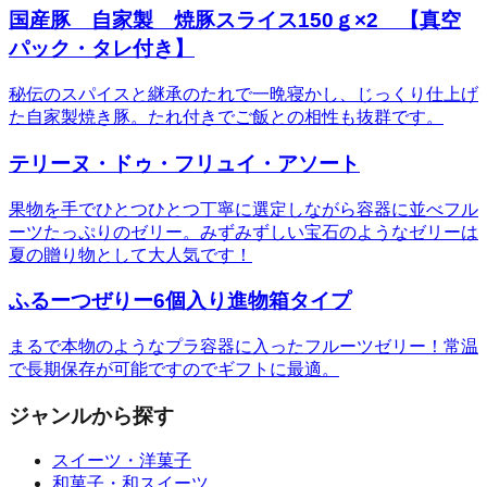
国産豚 自家製 焼豚スライス150ｇ×2 【真空
パック・タレ付き】
秘伝のスパイスと継承のたれで一晩寝かし、じっくり仕上げ
た自家製焼き豚。たれ付きでご飯との相性も抜群です。
テリーヌ・ドゥ・フリュイ・アソート
果物を手でひとつひとつ丁寧に選定しながら容器に並べフル
ーツたっぷりのゼリー。みずみずしい宝石のようなゼリーは
夏の贈り物として大人気です！
ふるーつぜりー6個入り進物箱タイプ
まるで本物のようなプラ容器に入ったフルーツゼリー！常温
で長期保存が可能ですのでギフトに最適。
ジャンルから探す
スイーツ・洋菓子
和菓子・和スイーツ