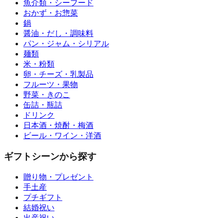
魚介類・シーフード
おかず・お惣菜
鍋
醤油・だし・調味料
パン・ジャム・シリアル
麺類
米・粉類
卵・チーズ・乳製品
フルーツ・果物
野菜・きのこ
缶詰・瓶詰
ドリンク
日本酒・焼酎・梅酒
ビール・ワイン・洋酒
ギフトシーンから探す
贈り物・プレゼント
手土産
プチギフト
結婚祝い
出産祝い