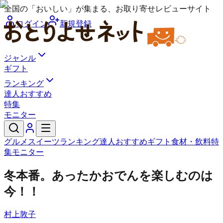
全国の「おいしい」が集まる、お取り寄せレビューサイト
ログイン
新規登録
ジャンル
ギフト
ランキング
達人おすすめ
特集
モニター
グルメ
スイーツ
ランキング
達人おすすめ
ギフト
食材・飲料
特
集
モニター
冬本番。あったかおでんを楽しむのは
今！！
村上敦子