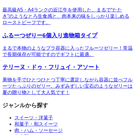
最高級A5・A4ランクの近江牛を使用した、まるで“たた
き”のようなとろ生食感と、肉本来の味をしっかり楽しめる
ローストビーフです。
ふるーつぜりー6個入り進物箱タイプ
まるで本物のようなプラ容器に入ったフルーツゼリー！常温
で長期保存が可能ですのでギフトに最適。
テリーヌ・ドゥ・フリュイ・アソート
果物を手でひとつひとつ丁寧に選定しながら容器に並べフル
ーツたっぷりのゼリー。みずみずしい宝石のようなゼリーは
夏の贈り物として大人気です！
ジャンルから探す
スイーツ・洋菓子
和菓子・和スイーツ
肉・ハム・ソーセージ