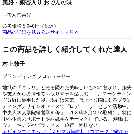
美好・銀杏入り おでんの味
おでんの美好
参考価格:
5,040
円
（税込）
商品の詳細を見る
公式サイトで見る
この商品を詳しく紹介してくれた達人
村上敦子
ブランディング プロデューサー
地域の「キラリ」と光る隠れた美味しいものに惹かれ、旅先
や友人からの情報でお取り寄せを楽しむ。IT、マーケティン
グ分野に従事した後、現在は東京・代々木公園にあるブラン
ディングデザインオフィスでプロデューサーとして活動中。
中央大学大学院経営学を修了（2023年9月MBA取得）。特に
中小企業のサポートや組織学をテーマとしている。趣味は、
ウォーキングやピラティス、旅行、料理など。
デザインエイエム
↗
【メルマガ購読】ロゴマークご発注で