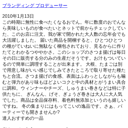
ブランディング プロデューサー
2010年1月13日
この時期に無性に食べたくなるおでん。年に数度のおでんな
ら美味しいものが食べたいとネットで前からチェックしてい
た、このお店に注文。我が家で開かれた大人数の忘年会でも
大活躍しました。 届いた商品を開梱すると、ひとつひとつ
の種がていねいに無駄なく梱包されており、見るからに作り
たてとわかるつややかさ。このショップのさつま揚げは毎日
その日に販売する分のみの生産だそうです。お汁もついてい
るので簡単に調理することが出来ます。 大根、たまごは別
で用意し味がいい感じでしみてきたところで取り寄せた種た
ちと合流。さつま揚げの食感、表面はふわっとしながらも噛
むと弾力があり味もほどよいコクと中の具材とがうまい具合
に調和。ウィンナーやチーズ、しゅうまい巻きなどは特に子
供たちに、 ぎんなん、げそ、ぎょうざ巻きは大人に大人気
でした。商品は全品保存料、着色料無添加というのも嬉しい
ですね。 冬の集まりにはもってこいの逸品です。さぁ、パ
ーティーでも開きませんか?
達人おすすめの一品