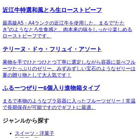
近江牛特選和風とろ生ローストビーフ
最高級A5・A4ランクの近江牛を使用した、まるで“たた
き”のようなとろ生食感と、肉本来の味をしっかり楽しめる
ローストビーフです。
テリーヌ・ドゥ・フリュイ・アソート
果物を手でひとつひとつ丁寧に選定しながら容器に並べフル
ーツたっぷりのゼリー。みずみずしい宝石のようなゼリーは
夏の贈り物として大人気です！
ふるーつぜりー6個入り進物箱タイプ
まるで本物のようなプラ容器に入ったフルーツゼリー！常温
で長期保存が可能ですのでギフトに最適。
ジャンルから探す
スイーツ・洋菓子