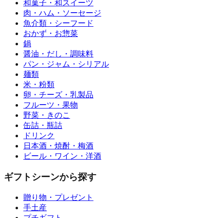
和菓子・和スイーツ
肉・ハム・ソーセージ
魚介類・シーフード
おかず・お惣菜
鍋
醤油・だし・調味料
パン・ジャム・シリアル
麺類
米・粉類
卵・チーズ・乳製品
フルーツ・果物
野菜・きのこ
缶詰・瓶詰
ドリンク
日本酒・焼酎・梅酒
ビール・ワイン・洋酒
ギフトシーンから探す
贈り物・プレゼント
手土産
プチギフト