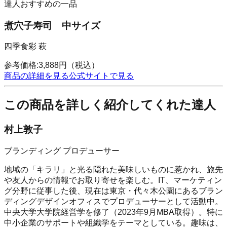
達人おすすめの一品
煮穴子寿司 中サイズ
四季食彩 萩
参考価格:
3,888
円
（税込）
商品の詳細を見る
公式サイトで見る
この商品を詳しく紹介してくれた達人
村上敦子
ブランディング プロデューサー
地域の「キラリ」と光る隠れた美味しいものに惹かれ、旅先
や友人からの情報でお取り寄せを楽しむ。IT、マーケティン
グ分野に従事した後、現在は東京・代々木公園にあるブラン
ディングデザインオフィスでプロデューサーとして活動中。
中央大学大学院経営学を修了（2023年9月MBA取得）。特に
中小企業のサポートや組織学をテーマとしている。趣味は、