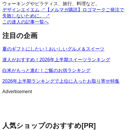
ウォーキングやピラティス、旅行、料理など。
デザインエイエム
↗
【メルマガ購読】ロゴマークご発注で
失敗しないために。
↗
この達人の記事一覧へ
注目の企画
夏のギフトにしたい！おいしいグルメ＆スイーツ
達人がおすすめ！2026年上半期スイーツランキング
白米がもっと進む！ご飯のお供ランキング
2026年上半期ランキングで上位に入ったお取り寄せ特集
Advertisement
人気ショップのおすすめ
[PR]