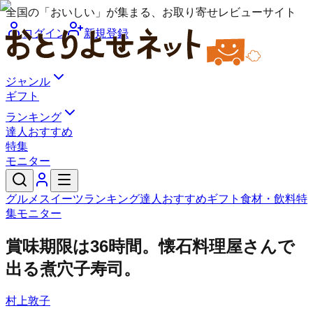
全国の「おいしい」が集まる、お取り寄せレビューサイト
ログイン
新規登録
ジャンル
ギフト
ランキング
達人おすすめ
特集
モニター
グルメ
スイーツ
ランキング
達人おすすめ
ギフト
食材・飲料
特
集
モニター
賞味期限は36時間。懐石料理屋さんで
出る煮穴子寿司。
村上敦子