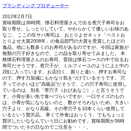
ブランディング プロデューサー
2012年2月7日
賞味期限は36時間、懐石料理屋さんで出る煮穴子寿司をお
取り寄せ。しっとりしていて、やわらかくて優しいお味のあ
なご。 ここの生サバ寿司は、おとりよせネット「ベストお
とりよせ大賞2008年」の食品部門の大賞を受賞したほどの
逸品。他にも数多くのお寿司があるのですが、今回は家族が
無類の穴子好きなので、この品を取り寄せてみました。 本
格懐石料理屋さんのお寿司、普段は懐石コースの中で出るお
寿司だそうです。煮穴子が、ミルフィーユのように上と中の
2段に入っています。お店曰く、握りと違い、押すお寿司な
ので、押す力加減にもかなり気をつけているそうです。 穴
子って小さいほど“高級品”だそうで、この穴子寿司に使用し
ているのは、別名「帯穴子（おびあなご）」と言うそうで
す。小骨が多い魚で食べづらいですが、一口サイズのもの
は、小骨が気にならないのと、数がそろわないため、大きい
穴子より、かなり高級。その帯穴子を10本くらい使用して
いるという贅沢品。 寒くて外食はおっくう、でもちょっと
贅沢したいななんていう日にお勧めです。賞味期限が36時
間でついたその日なのでご注意を・・・。