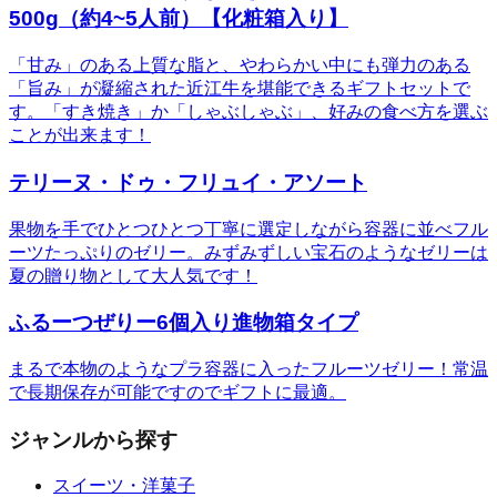
500g（約4~5人前）【化粧箱入り】
「甘み」のある上質な脂と、やわらかい中にも弾力のある
「旨み」が凝縮された近江牛を堪能できるギフトセットで
す。「すき焼き」か「しゃぶしゃぶ」、好みの食べ方を選ぶ
ことが出来ます！
テリーヌ・ドゥ・フリュイ・アソート
果物を手でひとつひとつ丁寧に選定しながら容器に並べフル
ーツたっぷりのゼリー。みずみずしい宝石のようなゼリーは
夏の贈り物として大人気です！
ふるーつぜりー6個入り進物箱タイプ
まるで本物のようなプラ容器に入ったフルーツゼリー！常温
で長期保存が可能ですのでギフトに最適。
ジャンルから探す
スイーツ・洋菓子