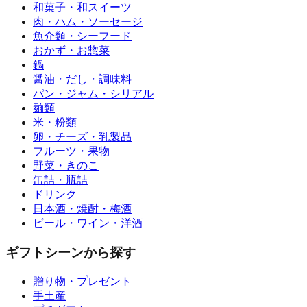
和菓子・和スイーツ
肉・ハム・ソーセージ
魚介類・シーフード
おかず・お惣菜
鍋
醤油・だし・調味料
パン・ジャム・シリアル
麺類
米・粉類
卵・チーズ・乳製品
フルーツ・果物
野菜・きのこ
缶詰・瓶詰
ドリンク
日本酒・焼酎・梅酒
ビール・ワイン・洋酒
ギフトシーンから探す
贈り物・プレゼント
手土産