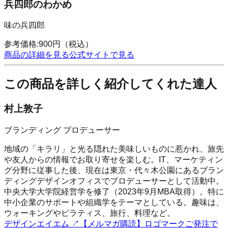
兵四郎のわかめ
味の兵四郎
参考価格:
900
円
（税込）
商品の詳細を見る
公式サイトで見る
この商品を詳しく紹介してくれた達人
村上敦子
ブランディング プロデューサー
地域の「キラリ」と光る隠れた美味しいものに惹かれ、旅先
や友人からの情報でお取り寄せを楽しむ。IT、マーケティン
グ分野に従事した後、現在は東京・代々木公園にあるブラン
ディングデザインオフィスでプロデューサーとして活動中。
中央大学大学院経営学を修了（2023年9月MBA取得）。特に
中小企業のサポートや組織学をテーマとしている。趣味は、
ウォーキングやピラティス、旅行、料理など。
デザインエイエム
↗
【メルマガ購読】ロゴマークご発注で