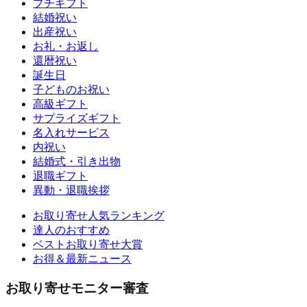
プチギフト
結婚祝い
出産祝い
お礼・お返し
還暦祝い
誕生日
子どものお祝い
高級ギフト
サプライズギフト
名入れサービス
内祝い
結婚式・引き出物
退職ギフト
異動・退職挨拶
お取り寄せ人気ランキング
達人のおすすめ
ベストお取り寄せ大賞
お得＆最新ニュース
お取り寄せモニター審査