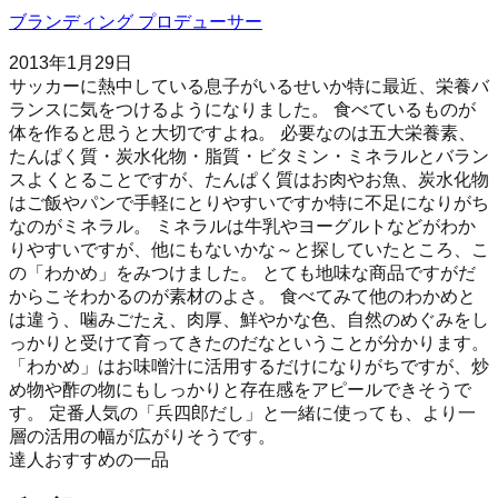
ブランディング プロデューサー
2013年1月29日
サッカーに熱中している息子がいるせいか特に最近、栄養バ
ランスに気をつけるようになりました。 食べているものが
体を作ると思うと大切ですよね。 必要なのは五大栄養素、
たんぱく質・炭水化物・脂質・ビタミン・ミネラルとバラン
スよくとることですが、たんぱく質はお肉やお魚、炭水化物
はご飯やパンで手軽にとりやすいですか特に不足になりがち
なのがミネラル。 ミネラルは牛乳やヨーグルトなどがわか
りやすいですが、他にもないかな～と探していたところ、こ
の「わかめ」をみつけました。 とても地味な商品ですがだ
からこそわかるのが素材のよさ。 食べてみて他のわかめと
は違う、噛みごたえ、肉厚、鮮やかな色、自然のめぐみをし
っかりと受けて育ってきたのだなということが分かります。
「わかめ」はお味噌汁に活用するだけになりがちですが、炒
め物や酢の物にもしっかりと存在感をアピールできそうで
す。 定番人気の「兵四郎だし」と一緒に使っても、より一
層の活用の幅が広がりそうです。
達人おすすめの一品