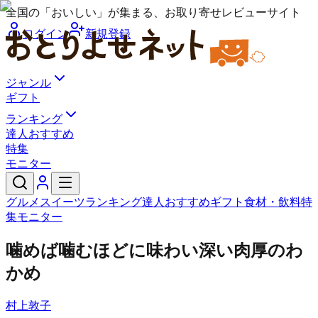
全国の「おいしい」が集まる、お取り寄せレビューサイト
ログイン
新規登録
ジャンル
ギフト
ランキング
達人おすすめ
特集
モニター
グルメ
スイーツ
ランキング
達人おすすめ
ギフト
食材・飲料
特
集
モニター
噛めば噛むほどに味わい深い肉厚のわ
かめ
村上敦子