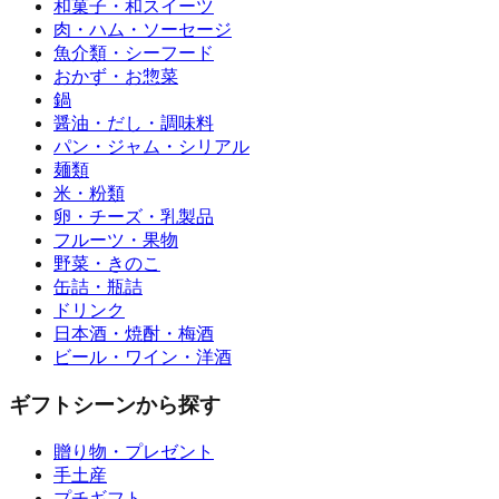
和菓子・和スイーツ
肉・ハム・ソーセージ
魚介類・シーフード
おかず・お惣菜
鍋
醤油・だし・調味料
パン・ジャム・シリアル
麺類
米・粉類
卵・チーズ・乳製品
フルーツ・果物
野菜・きのこ
缶詰・瓶詰
ドリンク
日本酒・焼酎・梅酒
ビール・ワイン・洋酒
ギフトシーンから探す
贈り物・プレゼント
手土産
プチギフト