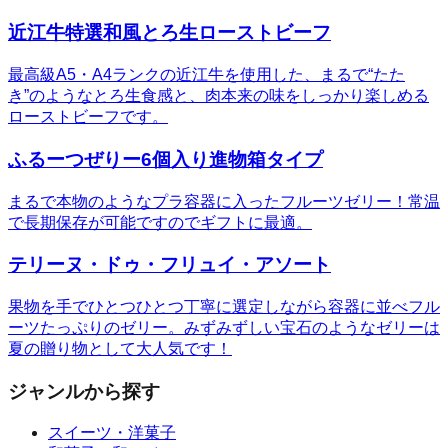
近江牛特選和風とろ生ローストビーフ
最高級A5・A4ランクの近江牛を使用した、まるで“たた
き”のようなとろ生食感と、肉本来の味をしっかり楽しめる
ローストビーフです。
ふるーつぜりー6個入り進物箱タイプ
まるで本物のようなプラ容器に入ったフルーツゼリー！常温
で長期保存が可能ですのでギフトに最適。
テリーヌ・ドゥ・フリュイ・アソート
果物を手でひとつひとつ丁寧に選定しながら容器に並べフル
ーツたっぷりのゼリー。みずみずしい宝石のようなゼリーは
夏の贈り物として大人気です！
ジャンルから探す
スイーツ・洋菓子