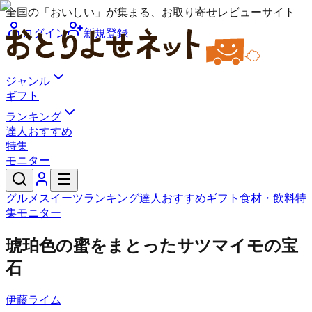
全国の「おいしい」が集まる、お取り寄せレビューサイト
ログイン
新規登録
ジャンル
ギフト
ランキング
達人おすすめ
特集
モニター
グルメ
スイーツ
ランキング
達人おすすめ
ギフト
食材・飲料
特
集
モニター
琥珀色の蜜をまとったサツマイモの宝
石
伊藤ライム