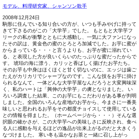
モデル、料理研究家、シャンソン歌手
2008年12月24日
駒形に住んでいる知り合いの方が、いつも手みやげに持って
きて下さるのがこの「大学芋」でした。 もともと大学芋フ
リークの私が衝撃とともに大感動し、一気に大ファンになっ
たその訳は、黄金色の蜜のとろとろ加減でした。お芋に蜜が
からまっている・・・と言うよりも、お芋が蜜に溺れてい
る、と表現した方が良いくらいのたっぷりな蜜だったからで
す。 琥珀の海に漂う、カリッと香ばしく揚げたお芋たち。
そのお芋も中身はほくほくと甘く切ないのに、エッジは歯ご
たえがカリカリでシャープなのです。こんな技をお芋に掛け
られるなんて、一体どんな大学芋屋なんだろうと大変興味深
く、私のハートは「興伸の大学芋」の虜となりました。 い
ろいろ調査した結果、このお芋にもこだわりがある事が判明
しました。全国のいろんな産地のお芋から、今まさに一番美
味しいと思われるお芋をその都度チョイスして使用している
との情報を得ました。（ホームページから・・・）そんな選
択眼の確かさが、この大学芋への美味しさに反映され、食べ
る人に感動を与えるほどの逸品が出来上がるのだと大きくう
なづけました。 寒い冬も温かなお茶と一緒に召し上がっ