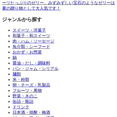
ーツたっぷりのゼリー。みずみずしい宝石のようなゼリーは
夏の贈り物として大人気です！
ジャンルから探す
スイーツ・洋菓子
和菓子・和スイーツ
肉・ハム・ソーセージ
魚介類・シーフード
おかず・お惣菜
鍋
醤油・だし・調味料
パン・ジャム・シリアル
麺類
米・粉類
卵・チーズ・乳製品
フルーツ・果物
野菜・きのこ
缶詰・瓶詰
ドリンク
日本酒・焼酎・梅酒