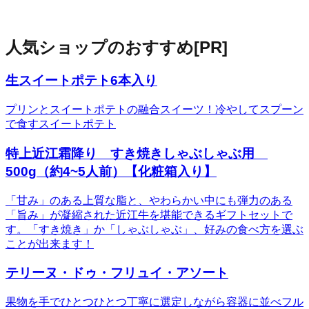
人気ショップのおすすめ
[PR]
生スイートポテト6本入り
プリンとスイートポテトの融合スイーツ！冷やしてスプーン
で食すスイートポテト
特上近江霜降り すき焼きしゃぶしゃぶ用
500g（約4~5人前）【化粧箱入り】
「甘み」のある上質な脂と、やわらかい中にも弾力のある
「旨み」が凝縮された近江牛を堪能できるギフトセットで
す。「すき焼き」か「しゃぶしゃぶ」、好みの食べ方を選ぶ
ことが出来ます！
テリーヌ・ドゥ・フリュイ・アソート
果物を手でひとつひとつ丁寧に選定しながら容器に並べフル