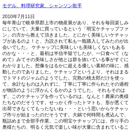
モデル、料理研究家、シャンソン歌手
2010年7月11日
毎年青山で岐阜県郡上市の物産展があり、それを毎回楽しみ
にしていて、大量に買っているという「明宝ケチャップファ
ン」の方から教えて頂きました。とにかく美味しいケチャッ
プがあるのよ！と、力説されて私も一瓶購入してみたのが出
会いでした。 ケチャップに美味しいも美味しくないもある
のかな・・・と、最初は半信半疑でしたが、一口食べて（な
めて）みてその美味しさが他とは群を抜いている事がすぐに
わかりました。想像をはるかに超える優しい素材の味に、感
動したのでありました。ケチャップというより、それはまる
でトマトのジャムのようでした。完熟の桃太郎だけを使っ
て、余計なものは入れずに、丁寧に丁寧に作られたその過程
が物語のように浮かんくるかのようでした。 それもそのは
ず、このケチャップを作っているのは、なんと！農家の奥様
たちなのだそうです。せっかく作ったトマトも、形が悪くて
出荷できなくてもったないね・・・という思いからケチャッ
プ作りが始まったのだそうです。大鍋で何時間も煮込んで、
瓶詰めまで全部手作業。この明宝ケチャップには、作り手の
奥様たちの、明るく元気で楽しい味が大量に含まれているこ