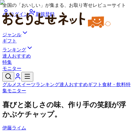
全国の「おいしい」が集まる、お取り寄せレビューサイト
ログイン
新規登録
ジャンル
ギフト
ランキング
達人おすすめ
特集
モニター
グルメ
スイーツ
ランキング
達人おすすめ
ギフト
食材・飲料
特
集
モニター
喜びと楽しさの味、作り手の笑顔が浮
かぶケチャップ。
伊藤ライム