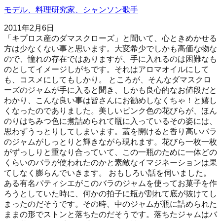
モデル、料理研究家、シャンソン歌手
2011年2月6日
「キプロス産のダマスクローズ」と聞いて、心ときめかせる
方は少なくない事と思います。大変希少でしかも高価な物な
ので、憧れの存在ではありますが、手に入れるのは困難なも
のとしてイメージしがちです。それはアロマオイルにして
も、コスメにしてもしかり。 ところが、そんなダマスクロ
ーズのジャムが手に入ると聞き、しかも良心的なお値段だと
わかり、こんな良い事は皆さんにお勧めしなくちゃ！と嬉し
くなったのでありました。美しいピンク色の花びらが、ほん
のりはちみつ色に煮詰められて瓶に入っているその姿には、
思わずうっとりしてしまいます。蓋を開けると香り高いバラ
のジャムがしっとりと輝きながら現れます。花びら一枚一枚
がずっしりと重なり合っていて、この一瓶のために一体どの
くらいのバラが使われたのかと素敵なイマジネーションは果
てしなく膨らんでいきます。 おもしろい話を伺いました。
ある有名パティシエがこのバラのジャムを使ってお菓子を作
ろうとしていた時に、何かの拍子に瓶が割れて底が抜けてし
まったのだそうです。その時、中のジャムが瓶に詰められた
ままの形でストンと落ちたのだそうです。落ちたジャムはバ