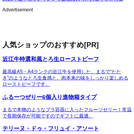
Advertisement
人気ショップのおすすめ
[PR]
近江牛特選和風とろ生ローストビーフ
最高級A5・A4ランクの近江牛を使用した、まるで“たた
き”のようなとろ生食感と、肉本来の味をしっかり楽しめる
ローストビーフです。
ふるーつぜりー6個入り進物箱タイプ
まるで本物のようなプラ容器に入ったフルーツゼリー！常温
で長期保存が可能ですのでギフトに最適。
テリーヌ・ドゥ・フリュイ・アソート