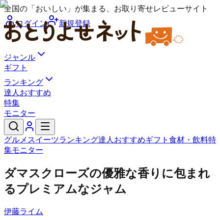
全国の「おいしい」が集まる、お取り寄せレビューサイト
ログイン
新規登録
ジャンル
ギフト
ランキング
達人おすすめ
特集
モニター
グルメ
スイーツ
ランキング
達人おすすめ
ギフト
食材・飲料
特
集
モニター
ダマスクローズの優雅な香りに包まれ
るプレミアムなジャム
伊藤ライム