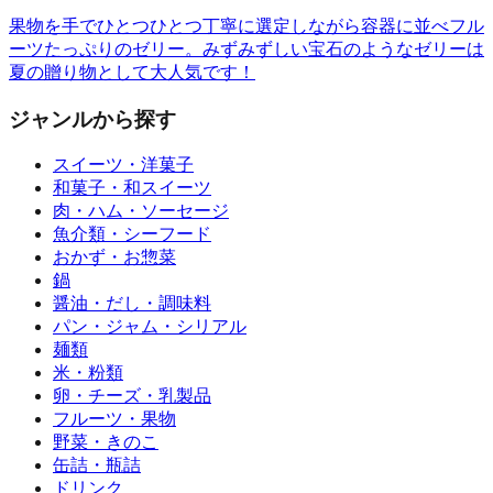
果物を手でひとつひとつ丁寧に選定しながら容器に並べフル
ーツたっぷりのゼリー。みずみずしい宝石のようなゼリーは
夏の贈り物として大人気です！
ジャンルから探す
スイーツ・洋菓子
和菓子・和スイーツ
肉・ハム・ソーセージ
魚介類・シーフード
おかず・お惣菜
鍋
醤油・だし・調味料
パン・ジャム・シリアル
麺類
米・粉類
卵・チーズ・乳製品
フルーツ・果物
野菜・きのこ
缶詰・瓶詰
ドリンク