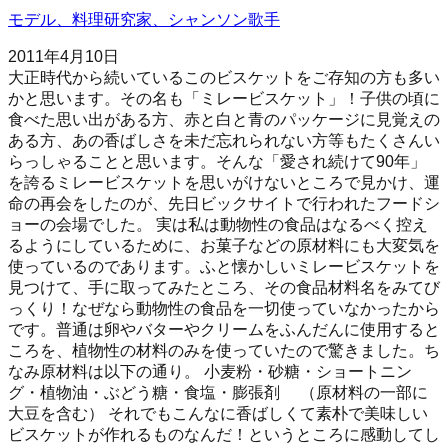
モデル、料理研究家、シャンソン歌手
2011年4月10日
大正時代から続いているこのビスケットをご存知の方も多い
かと思います。その名も「ミレービスケット」！子供の頃に
食べた思い出がある方、赤と白と青のパッケージに見覚えの
ある方、あの香ばしさを未だ忘れられない方等もたくさんい
らっしゃることと思います。そんな「愛され続けて90年」
を誇るミレービスケットを思いがけないところで見かけ、運
命の再会をしたのが、先日ビックサイトで行われたフードシ
ョーの会場でした。 実は私は動物性の食品はなるべく控え
るようにしているために、お菓子などの原材料にも大変気を
使っているのであります。ふと懐かしいミレービスケットを
見つけて、手に取ってみたところ、その食品材料名をみてび
っくり！なぜなら動物性の食品を一切使っていなかったから
です。普通は卵やバターやクリームをふんだんに使用すると
ころを、植物性の材料のみを使っていたので驚きました。ち
なみ原材料は以下の通り。 小麦粉・砂糖・ショートニン
グ・植物油・ぶどう糖・食塩・膨張剤 （原材料の一部に
大豆を含む） それでもこんなに香ばしくて素朴で美味しい
ビスケットが作れるものなんだ！というところに感動してし