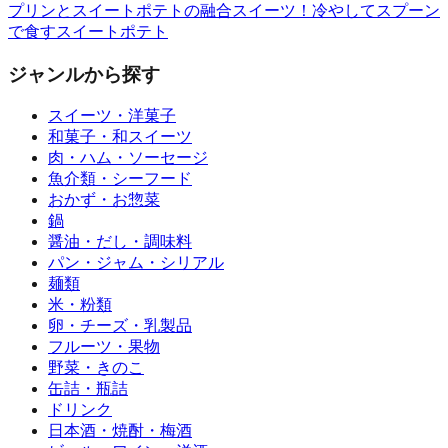
プリンとスイートポテトの融合スイーツ！冷やしてスプーン
で食すスイートポテト
ジャンルから探す
スイーツ・洋菓子
和菓子・和スイーツ
肉・ハム・ソーセージ
魚介類・シーフード
おかず・お惣菜
鍋
醤油・だし・調味料
パン・ジャム・シリアル
麺類
米・粉類
卵・チーズ・乳製品
フルーツ・果物
野菜・きのこ
缶詰・瓶詰
ドリンク
日本酒・焼酎・梅酒