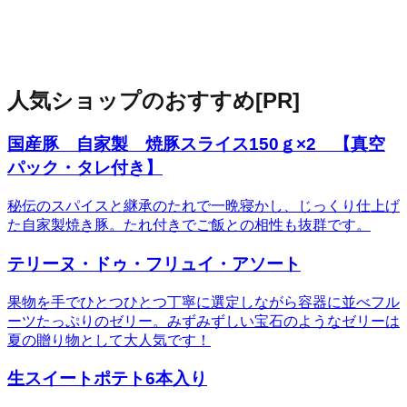
人気ショップのおすすめ
[PR]
国産豚 自家製 焼豚スライス150ｇ×2 【真空
パック・タレ付き】
秘伝のスパイスと継承のたれで一晩寝かし、じっくり仕上げ
た自家製焼き豚。たれ付きでご飯との相性も抜群です。
テリーヌ・ドゥ・フリュイ・アソート
果物を手でひとつひとつ丁寧に選定しながら容器に並べフル
ーツたっぷりのゼリー。みずみずしい宝石のようなゼリーは
夏の贈り物として大人気です！
生スイートポテト6本入り