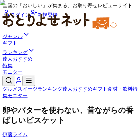
全国の「おいしい」が集まる、お取り寄せレビューサイト
ログイン
新規登録
ジャンル
ギフト
ランキング
達人おすすめ
特集
モニター
グルメ
スイーツ
ランキング
達人おすすめ
ギフト
食材・飲料
特
集
モニター
卵やバターを使わない、昔ながらの香
ばしいビスケット
伊藤ライム