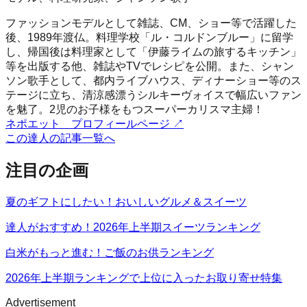
ファッションモデルとして雑誌、CM、ショー等で活躍した
後、1989年渡仏。料理学校「ル・コルドンブルー」に留学
し、帰国後は料理家として「伊藤ライムの旅するキッチン」
等を出版する他、雑誌やTVでレシピを公開。また、シャン
ソン歌手として、都内ライブハウス、ディナーショー等のス
テージに立ち、清涼感漂うシルキーヴォイスで幅広いファン
を魅了。2児のお子様をもつスーパーカリスマ主婦！
ネポエット プロフィールページ
↗
この達人の記事一覧へ
注目の企画
夏のギフトにしたい！おいしいグルメ＆スイーツ
達人がおすすめ！2026年上半期スイーツランキング
白米がもっと進む！ご飯のお供ランキング
2026年上半期ランキングで上位に入ったお取り寄せ特集
Advertisement