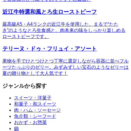
近江牛特選和風とろ生ローストビーフ
最高級A5・A4ランクの近江牛を使用した、まるで“たた
き”のようなとろ生食感と、肉本来の味をしっかり楽しめる
ローストビーフです。
テリーヌ・ドゥ・フリュイ・アソート
果物を手でひとつひとつ丁寧に選定しながら容器に並べフル
ーツたっぷりのゼリー。みずみずしい宝石のようなゼリーは
夏の贈り物として大人気です！
ジャンルから探す
スイーツ・洋菓子
和菓子・和スイーツ
肉・ハム・ソーセージ
魚介類・シーフード
おかず・お惣菜
鍋