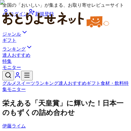
全国の「おいしい」が集まる、お取り寄せレビューサイト
ログイン
新規登録
ジャンル
ギフト
ランキング
達人おすすめ
特集
モニター
グルメ
スイーツ
ランキング
達人おすすめ
ギフト
食材・飲料
特
集
モニター
栄えある「天皇賞」に輝いた！日本一
のもずくの詰め合わせ
伊藤ライム