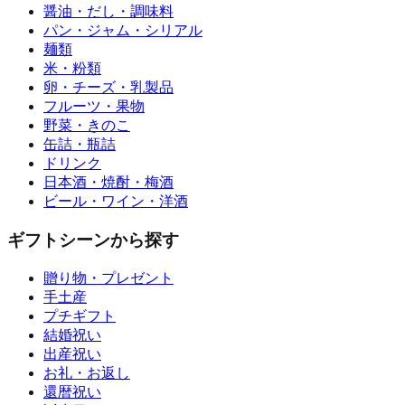
醤油・だし・調味料
パン・ジャム・シリアル
麺類
米・粉類
卵・チーズ・乳製品
フルーツ・果物
野菜・きのこ
缶詰・瓶詰
ドリンク
日本酒・焼酎・梅酒
ビール・ワイン・洋酒
ギフトシーンから探す
贈り物・プレゼント
手土産
プチギフト
結婚祝い
出産祝い
お礼・お返し
還暦祝い