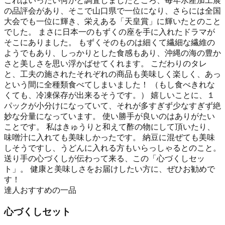
これはいったい何かと調査しましたところ、毎年水産加工展
の品評会があり、そこで山口県で一位になり、さらには全国
大会でも一位に輝き、栄えある「天皇賞」に輝いたとのこと
でした。 まさに日本一のもずくの座を手に入れたドラマが
そこにありました。 もずくそのものは細くて繊細な繊維の
ようでもあり、しっかりとした食感もあり、沖縄の海の豊か
さと美しさを思い浮かばせてくれます。 こだわりのタレ
と、工夫の施されたそれぞれの商品も美味しく楽しく、あっ
という間に全種類食べてしまいました！ （もし食べきれな
くても、冷凍保存が出来るそうです。） 嬉しいことに、１
パックが小分けになっていて、それが多すぎず少なすぎず絶
妙な分量になっています。 使い勝手が良いのはありがたい
ことです。 私はきゅうりと和えて酢の物にして頂いたり、
味噌汁に入れても美味しかったです。 納豆に混ぜても美味
しそうですし、うどんに入れる方もいらっしゃるとのこと。
送り手の心づくしが伝わって来る、この「心づくしセッ
ト」。 健康と美味しさをお届けしたい方に、ぜひお勧めで
す！
達人おすすめの一品
心づくしセット