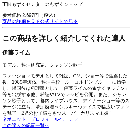
下関もずくセンターのもずくショップ
参考価格:
2,697
円
（税込）
商品の詳細を見る
公式サイトで見る
この商品を詳しく紹介してくれた達人
伊藤ライム
モデル、料理研究家、シャンソン歌手
ファッションモデルとして雑誌、CM、ショー等で活躍した
後、1989年渡仏。料理学校「ル・コルドンブルー」に留学
し、帰国後は料理家として「伊藤ライムの旅するキッチン」
等を出版する他、雑誌やTVでレシピを公開。また、シャン
ソン歌手として、都内ライブハウス、ディナーショー等のス
テージに立ち、清涼感漂うシルキーヴォイスで幅広いファン
を魅了。2児のお子様をもつスーパーカリスマ主婦！
ネポエット プロフィールページ
↗
この達人の記事一覧へ