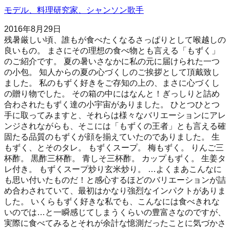
モデル、料理研究家、シャンソン歌手
2016年8月29日
残暑厳しい頃、誰もが食べたくなるさっぱりとして喉越しの
良いもの。 まさにその理想の食べ物とも言える「もずく」
のご紹介です。 夏の暑いさなかに私の元に届けられた一つ
の小包。 知人からの夏の心づくしのご挨拶として頂戴致し
ました。 私のもずく好きをご存知の上の、まさに心づくし
の贈り物でした。 その箱の中にはなんと！ぎっしりと詰め
合わされたもずく達の小宇宙がありました。 ひとつひとつ
手に取ってみますと、それらは様々なバリエーションにアレ
ンジされながらも、そこには「もずくの王者」とも言える確
固たる品質のもずくが顔を揃えていたのでありました。 生
もずく、とそのタレ。 もずくスープ。 梅もずく。 りんご三
杯酢。 黒酢三杯酢。 青しそ三杯酢。 カップもずく。 生姜タ
レ付き。 もずくスープ炒り玄米炒り。 …よくまあこんなに
も思い付いたものだ！と感心するほどのバリエーションが詰
め合わされていて、最初はかなり強烈なインパクトがありま
した。 いくらもずく好きな私でも、こんなには食べきれな
いのでは…と一瞬感じてしまうくらいの豊富さなのですが、
実際に食べてみるとそれが余計な憶測だったことに気づかさ