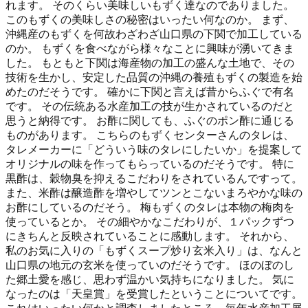
れます。 そのくらい美味しいもずく達なのでありました。
このもずくの美味しさの秘密はいったい何なのか。 まず、
沖縄産のもずくを何故わざわざ山口県の下関で加工している
のか。 もずくを食べながら様々なことに興味が湧いてきま
した。 もともと下関は海産物の加工の盛んな土地で、その
技術を生かし、安定した品質の沖縄の養殖もずくの製造を始
めたのだそうです。 確かに下関と言えば昔からふぐで有名
です。 その伝統ある水産加工の技が生かされているのだと
思うと納得です。 お酢に関しても、ふぐのポン酢に通じる
ものがあります。 こちらのもずくセンターさんのタレは、
タレメーカーに「どういう味のタレにしたいか」を提案して
オリジナルの味を作ってもらっているのだそうです。 特に
黒酢は、穀物臭を抑えるこだわりをされているんですって。
また、米酢は醸造酢を増やしてツンとこないまろやかな味の
お酢にしているのだそう。 梅もずくのタレは本物の梅肉を
使っているとか。 その細やかなこだわりが、１パックずつ
にきちんと反映されていることに感動します。 それから、
私のお気に入りの「もずくスープ炒り玄米入り」は、なんと
山口県の地元の玄米を使っていのだそうです。 ほのぼのし
た郷土愛を感じ、思わず温かい気持ちになりました。 気に
なったのは「天皇賞」を受賞したということについてです。