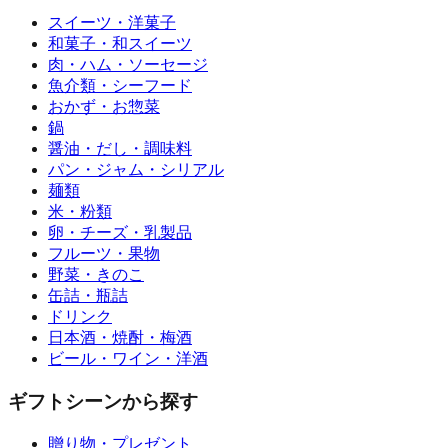
スイーツ・洋菓子
和菓子・和スイーツ
肉・ハム・ソーセージ
魚介類・シーフード
おかず・お惣菜
鍋
醤油・だし・調味料
パン・ジャム・シリアル
麺類
米・粉類
卵・チーズ・乳製品
フルーツ・果物
野菜・きのこ
缶詰・瓶詰
ドリンク
日本酒・焼酎・梅酒
ビール・ワイン・洋酒
ギフトシーンから探す
贈り物・プレゼント