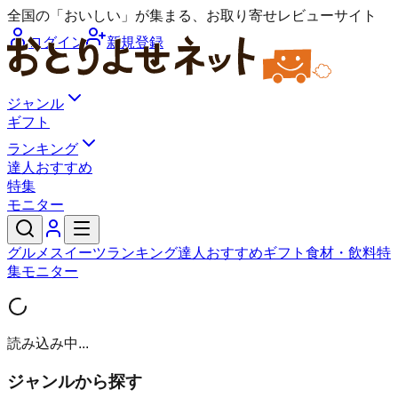
全国の「おいしい」が集まる、お取り寄せレビューサイト
ログイン
新規登録
ジャンル
ギフト
ランキング
達人おすすめ
特集
モニター
グルメ
スイーツ
ランキング
達人おすすめ
ギフト
食材・飲料
特
集
モニター
読み込み中...
ジャンルから探す