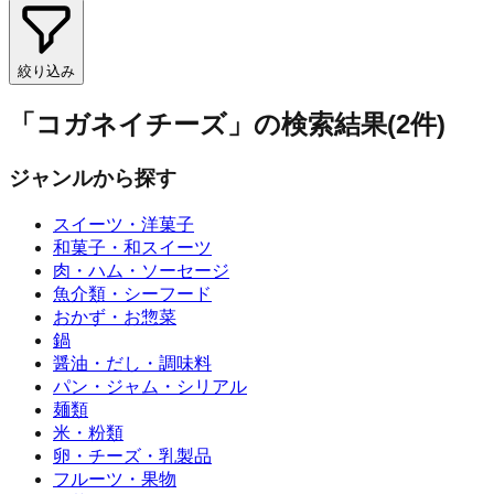
絞り込み
「
コガネイチーズ
」の
検索結果
(
2
件)
ジャンルから探す
スイーツ・洋菓子
和菓子・和スイーツ
肉・ハム・ソーセージ
魚介類・シーフード
おかず・お惣菜
鍋
醤油・だし・調味料
パン・ジャム・シリアル
麺類
米・粉類
卵・チーズ・乳製品
フルーツ・果物