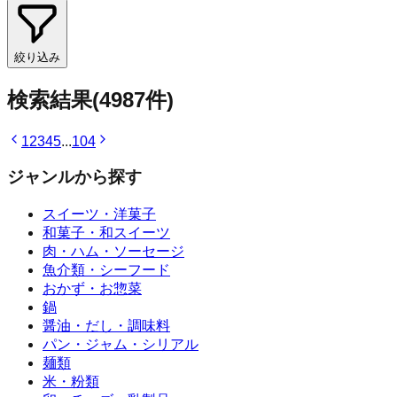
絞り込み
検索結果
(
4987
件)
1
2
3
4
5
...
104
ジャンルから探す
スイーツ・洋菓子
和菓子・和スイーツ
肉・ハム・ソーセージ
魚介類・シーフード
おかず・お惣菜
鍋
醤油・だし・調味料
パン・ジャム・シリアル
麺類
米・粉類