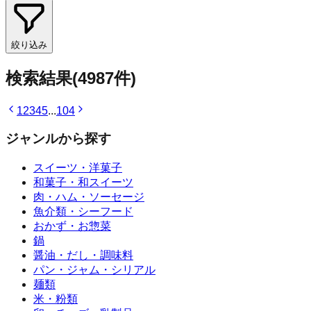
絞り込み
検索結果
(
4987
件)
1
2
3
4
5
...
104
ジャンルから探す
スイーツ・洋菓子
和菓子・和スイーツ
肉・ハム・ソーセージ
魚介類・シーフード
おかず・お惣菜
鍋
醤油・だし・調味料
パン・ジャム・シリアル
麺類
米・粉類