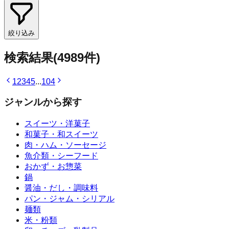
絞り込み
検索結果
(
4989
件)
1
2
3
4
5
...
104
ジャンルから探す
スイーツ・洋菓子
和菓子・和スイーツ
肉・ハム・ソーセージ
魚介類・シーフード
おかず・お惣菜
鍋
醤油・だし・調味料
パン・ジャム・シリアル
麺類
米・粉類