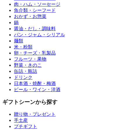
肉・ハム・ソーセージ
魚介類・シーフード
おかず・お惣菜
鍋
醤油・だし・調味料
パン・ジャム・シリアル
麺類
米・粉類
卵・チーズ・乳製品
フルーツ・果物
野菜・きのこ
缶詰・瓶詰
ドリンク
日本酒・焼酎・梅酒
ビール・ワイン・洋酒
ギフトシーンから探す
贈り物・プレゼント
手土産
プチギフト