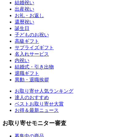
結婚祝い
出産祝い
お礼・お返し
還暦祝い
誕生日
子どものお祝い
高級ギフト
サプライズギフト
名入れサービス
内祝い
結婚式・引き出物
退職ギフト
異動・退職挨拶
お取り寄せ人気ランキング
達人のおすすめ
ベストお取り寄せ大賞
お得＆最新ニュース
お取り寄せモニター審査
募集中の商品