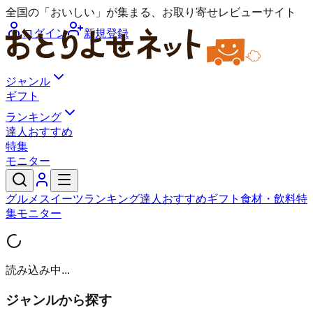
全国の「おいしい」が集まる、お取り寄せレビューサイト
ログイン
新規登録
ジャンル
ギフト
ランキング
達人おすすめ
特集
モニター
グルメ
スイーツ
ランキング
達人おすすめ
ギフト
食材・飲料
特
集
モニター
読み込み中...
ジャンルから探す