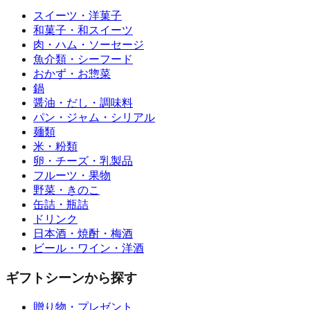
スイーツ・洋菓子
和菓子・和スイーツ
肉・ハム・ソーセージ
魚介類・シーフード
おかず・お惣菜
鍋
醤油・だし・調味料
パン・ジャム・シリアル
麺類
米・粉類
卵・チーズ・乳製品
フルーツ・果物
野菜・きのこ
缶詰・瓶詰
ドリンク
日本酒・焼酎・梅酒
ビール・ワイン・洋酒
ギフトシーンから探す
贈り物・プレゼント