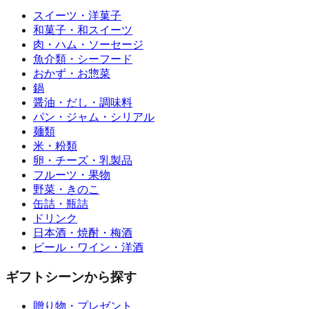
スイーツ・洋菓子
和菓子・和スイーツ
肉・ハム・ソーセージ
魚介類・シーフード
おかず・お惣菜
鍋
醤油・だし・調味料
パン・ジャム・シリアル
麺類
米・粉類
卵・チーズ・乳製品
フルーツ・果物
野菜・きのこ
缶詰・瓶詰
ドリンク
日本酒・焼酎・梅酒
ビール・ワイン・洋酒
ギフトシーンから探す
贈り物・プレゼント