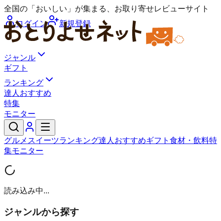
全国の「おいしい」が集まる、お取り寄せレビューサイト
ログイン
新規登録
ジャンル
ギフト
ランキング
達人おすすめ
特集
モニター
グルメ
スイーツ
ランキング
達人おすすめ
ギフト
食材・飲料
特
集
モニター
読み込み中...
ジャンルから探す