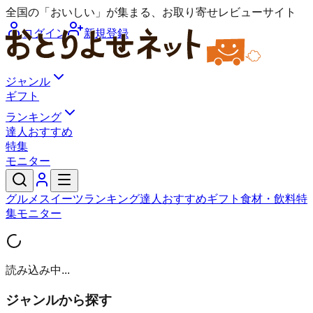
全国の「おいしい」が集まる、お取り寄せレビューサイト
ログイン
新規登録
ジャンル
ギフト
ランキング
達人おすすめ
特集
モニター
グルメ
スイーツ
ランキング
達人おすすめ
ギフト
食材・飲料
特
集
モニター
読み込み中...
ジャンルから探す