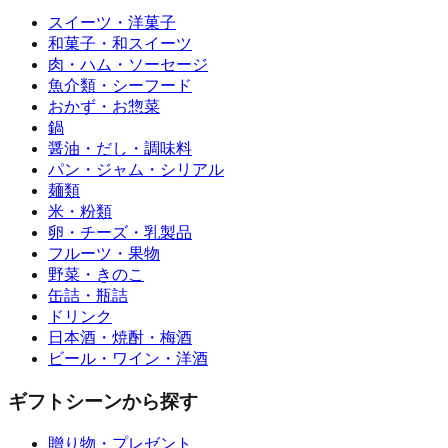
スイーツ・洋菓子
和菓子・和スイーツ
肉・ハム・ソーセージ
魚介類・シーフード
おかず・お惣菜
鍋
醤油・だし・調味料
パン・ジャム・シリアル
麺類
米・粉類
卵・チーズ・乳製品
フルーツ・果物
野菜・きのこ
缶詰・瓶詰
ドリンク
日本酒・焼酎・梅酒
ビール・ワイン・洋酒
ギフトシーンから探す
贈り物・プレゼント