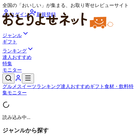
全国の「おいしい」が集まる、お取り寄せレビューサイト
ログイン
新規登録
ジャンル
ギフト
ランキング
達人おすすめ
特集
モニター
グルメ
スイーツ
ランキング
達人おすすめ
ギフト
食材・飲料
特
集
モニター
読み込み中...
ジャンルから探す