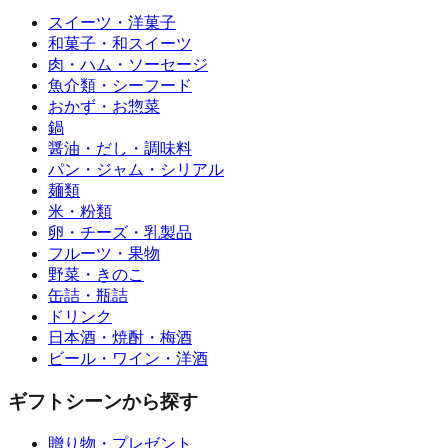
スイーツ・洋菓子
和菓子・和スイーツ
肉・ハム・ソーセージ
魚介類・シーフード
おかず・お惣菜
鍋
醤油・だし・調味料
パン・ジャム・シリアル
麺類
米・粉類
卵・チーズ・乳製品
フルーツ・果物
野菜・きのこ
缶詰・瓶詰
ドリンク
日本酒・焼酎・梅酒
ビール・ワイン・洋酒
ギフトシーンから探す
贈り物・プレゼント