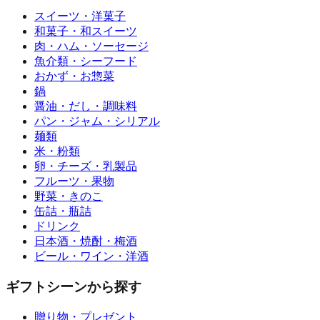
スイーツ・洋菓子
和菓子・和スイーツ
肉・ハム・ソーセージ
魚介類・シーフード
おかず・お惣菜
鍋
醤油・だし・調味料
パン・ジャム・シリアル
麺類
米・粉類
卵・チーズ・乳製品
フルーツ・果物
野菜・きのこ
缶詰・瓶詰
ドリンク
日本酒・焼酎・梅酒
ビール・ワイン・洋酒
ギフトシーンから探す
贈り物・プレゼント