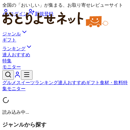
全国の「おいしい」が集まる、お取り寄せレビューサイト
ログイン
新規登録
ジャンル
ギフト
ランキング
達人おすすめ
特集
モニター
グルメ
スイーツ
ランキング
達人おすすめ
ギフト
食材・飲料
特
集
モニター
読み込み中...
ジャンルから探す