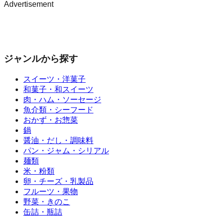
Advertisement
ジャンルから探す
スイーツ・洋菓子
和菓子・和スイーツ
肉・ハム・ソーセージ
魚介類・シーフード
おかず・お惣菜
鍋
醤油・だし・調味料
パン・ジャム・シリアル
麺類
米・粉類
卵・チーズ・乳製品
フルーツ・果物
野菜・きのこ
缶詰・瓶詰